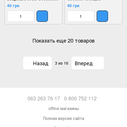
4996, Черный, 2,
Коричневый, 2,
40 грн
40 грн
2999860478631
2999860478679
Показать еще 20 товаров
Назад
Вперед
3
из 16
063 263 76 17
0 800 752 112
offline магазины
Полная версия сайта