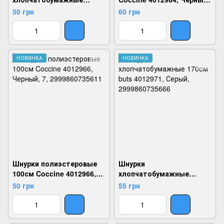
100см Coccine 4012965,
7, 2999860735598
50 грн
60 грн
Синий, 7, 2999860735604
НОВИНКА
НОВИНКА
Шнурки полиэстеровые
Шнурки
100см Coccine 4012966,
хлопчатобумажные
Черный, 7, 2999860735611
170см buts 4012971,
50 грн
55 грн
Серый, 2999860735666