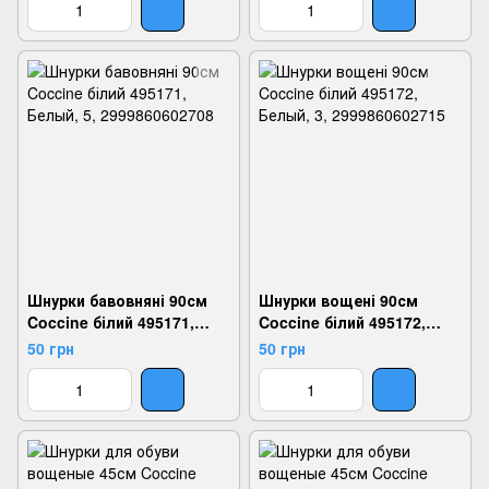
Шнурки бавовняні 90см
Шнурки вощені 90см
Coccine білий 495171,
Coccine білий 495172,
Белый, 5, 2999860602708
Белый, 3, 2999860602715
50 грн
50 грн