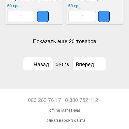
49830, Коричневый, 2,
Коричневый, 2,
50 грн
50 грн
2999860479140
2999860479119
Показать еще 20 товаров
Назад
Вперед
5
из 16
063 263 76 17
0 800 752 112
offline магазины
Полная версия сайта