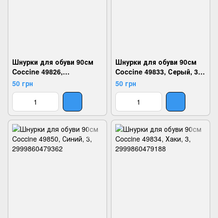
Шнурки для обуви 90см
Шнурки для обуви 90см
Coccine 49826,
Coccine 49833, Серый, 3,
Коричневый, 7,
2999860479171
50 грн
50 грн
2999860479102