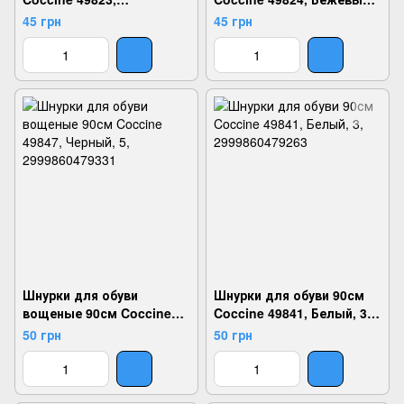
Коричневый, 3,
2, 2999860478921
45 грн
45 грн
2999860478914
Шнурки для обуви
Шнурки для обуви 90см
вощеные 90см Coccine
Coccine 49841, Белый, 3,
49847, Черный, 5,
2999860479263
50 грн
50 грн
2999860479331