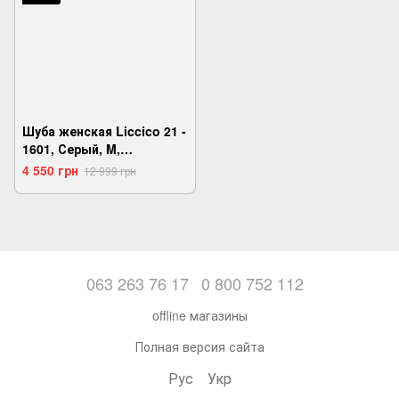
Шуба женская Liccico 21 -
1601, Серый, M,
2973310214512
4 550 грн
12 999 грн
063 263 76 17
0 800 752 112
offline магазины
Полная версия сайта
Рус
Укр