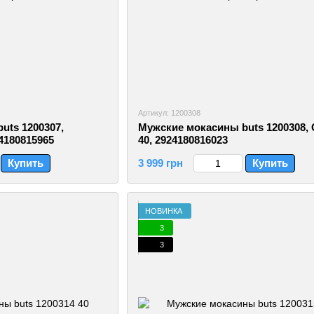
Артикул: 1200308
uts 1200307,
Мужские мокасины buts 1200308,
4180815965
40, 2924180816023
Купить
3 999 грн
Купить
НОВИНКА
3
3