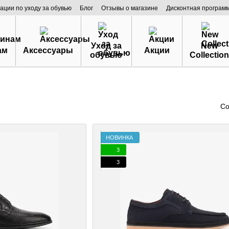
ации по уходу за обувью
Блог
Отзывы о магазине
Дисконтная програм
Уход за
New
ам
Аксессуары
Акции
обувью
Collection
Со
НОВИНКА
3
3