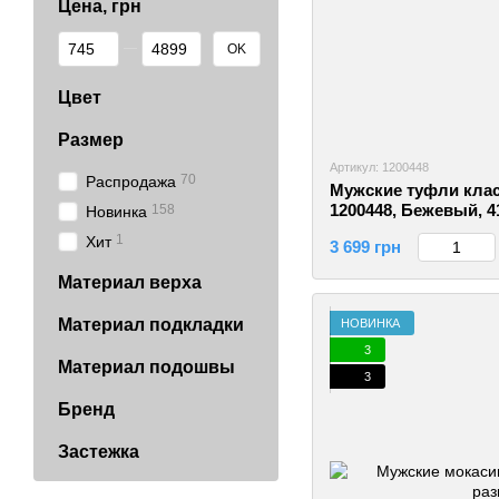
Цена, грн
От Цена, грн
До Цена, грн
OK
Цвет
Размер
Артикул: 1200448
70
Распродажа
Мужские туфли клас
1200448, Бежевый, 4
158
Новинка
1
Хит
3 699 грн
Материал верха
Материал подкладки
НОВИНКА
3
Материал подошвы
3
Бренд
Застежка