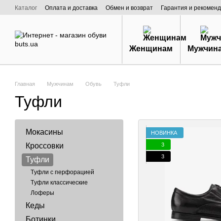
Перейти к основному контенту
Каталог
Оплата и доставка
Обмен и возврат
Гарантия и рекоменд
Договор публичной оферты
О нас
Женщинам
Мужчин
Главная
Мужчинам
Обувь
Туфли
Туфли
Мокасины
НОВИНКА
3
Кроссовки
3
Туфли
Tуфли с перфорацией
Tуфли классические
Лоферы
Кеды
Ботинки