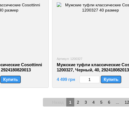
Артикул: 1200327
сические Cosottinni
Мужские туфли классические Coso
, 2924180820013
1200327, Черный, 40, 29241808201
Купить
4 499 грн
Купить
Назад
1
2
3
4
5
6
...
1