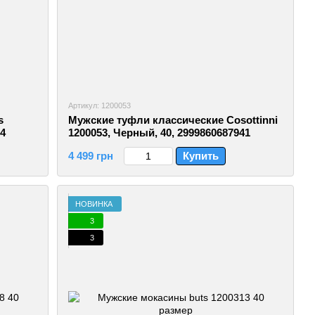
Артикул: 1200053
s
Мужские туфли классические Cosottinni
24
1200053, Черный, 40, 2999860687941
4 499 грн
Купить
НОВИНКА
3
3