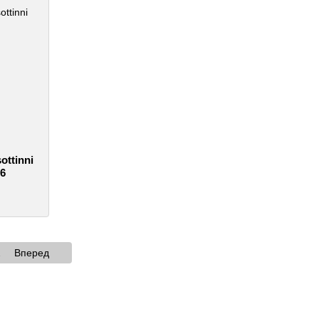
ttinni
36
2
Вперед