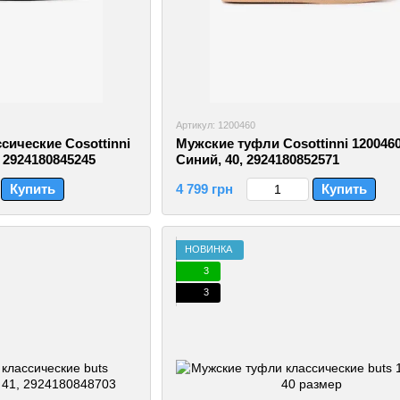
Артикул: 1200460
сические Cosottinni
Мужские туфли Cosottinni 1200460
, 2924180845245
Синий, 40, 2924180852571
Купить
4 799 грн
Купить
НОВИНКА
3
3