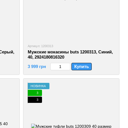
Артикул: 1200313
 Серый,
Мужские мокасины buts 1200313, Синий,
40, 2924180816320
3 999 грн
Купить
НОВИНКА
3
3