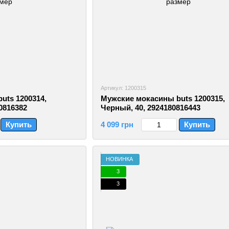
Артикул: 1200315
uts 1200314,
Мужские мокасины buts 1200315,
0816382
Черный, 40, 2924180816443
Купить
4 099 грн
Купить
НОВИНКА
3
3