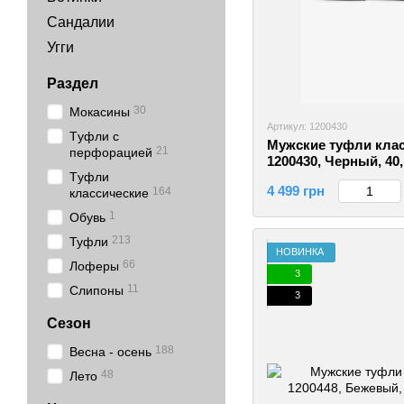
Сандалии
Угги
Раздел
30
Мокасины
Артикул: 1200430
Tуфли с
Мужские туфли клас
21
перфорацией
1200430, Черный, 40
Tуфли
4 499 грн
164
классические
1
Обувь
213
Туфли
НОВИНКА
66
Лоферы
3
11
Слипоны
3
Сезон
188
Весна - осень
48
Лето