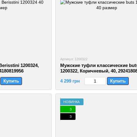
Артикул: 1200322
risstini 1200324,
Мужские туфли классические but
4180819956
1200322, Коричневый, 40, 2924180
Купить
4 299 грн
Купить
НОВИНКА
3
3