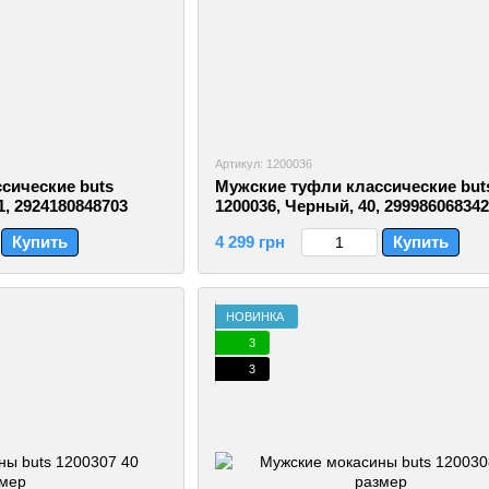
Артикул: 1200036
сические buts
Мужские туфли классические but
1, 2924180848703
1200036, Черный, 40, 29998606834
Купить
4 299 грн
Купить
НОВИНКА
3
3