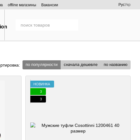
Рус
Укр
ма
offline магазины
Вакансии
по популярности
сначала дешевле
по названию
ртировка:
НОВИНКА
3
3