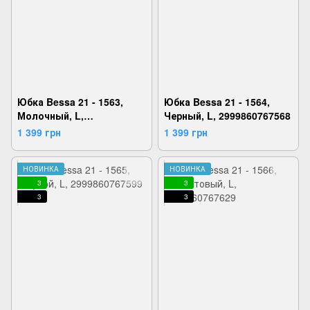
Юбка Bessa 21 - 1563,
Юбка Bessa 21 - 1564,
Молочный, L,
Черный, L, 2999860767568
2999860767537
1 399 грн
1 399 грн
НОВИНКА
НОВИНКА
3
3
3
3