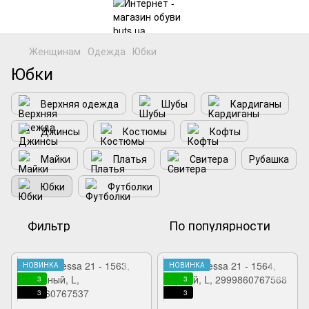
Женщинам
Одежда
Юбки
Юбки
Верхняя одежда
Шубы
Кардиганы
Джинсы
Костюмы
Кофты
Майки
Платья
Свитера
Рубашка
Юбки
Футболки
Фильтр
По популярности
НОВИНКА
НОВИНКА
3
3
3
3