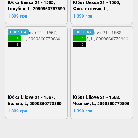
Юбка Bessa 21 - 1565,
Юбка Bessa 21 - 1566,
Голубой, L, 2999860767599
Фиолетовый, L,
2999860767629
1 399 грн
1 399 грн
НОВИНКА
НОВИНКА
3
3
3
3
Юбка Lilove 21 - 1567,
Юбка Lilove 21 - 1568,
Белый, L, 2999860770889
Черный, L, 2999860770896
1 399 грн
1 399 грн