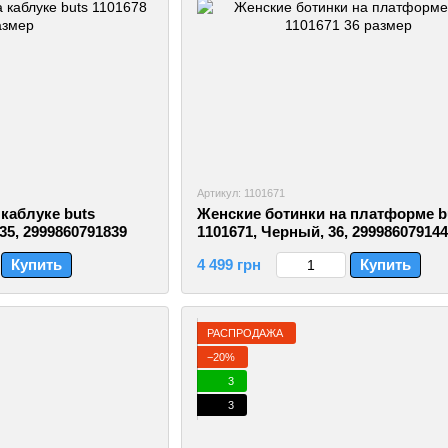
Артикул: 1101671
каблуке buts
Женские ботинки на платформе b
35, 2999860791839
1101671, Черный, 36, 29998607914
Купить
4 499 грн
Купить
РАСПРОДАЖА
−20%
3
3