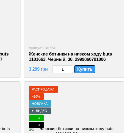
Артикул: 1101663
buts
Женские ботинки на низком ходу buts
87
1101663, Черный, 36, 2999860791006
3 299 грн
Купить
РАСПРОДАЖА
−20%
НОВИНКА
ВИДЕО
3
3