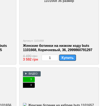
Артикул: 1101668
buts
Женские ботинки на низком ходу buts
35
1101668, Коричневый, 36, 2999860791297
4 490 грн
Купить
3 592 грн
ВИДЕО
3
3