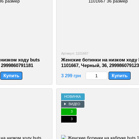
Артикул: 1101667
низком ходу buts
Женские ботинки на низком ходу 
, 2999860791181
1101667, Черный, 36, 29998607912
Купить
3 299 грн
Купить
НОВИНКА
ВИДЕО
3
3