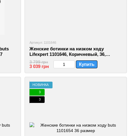
Артикул: 1101646
buts
Женские ботинки на низком ходу
07
Lifexpert 1101646, Коричневый, 36,
2999860790054
3 799 грн
Купить
3 039 грн
НОВИНКА
3
3