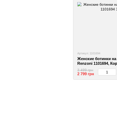
Артикул: 1101694
Женские ботинки на
Renzoni 1101694, Ко
2999860792782
3 499 грн
2 799 грн