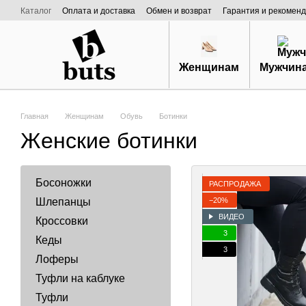
Перейти к основному контенту
Каталог
Оплата и доставка
Обмен и возврат
Гарантия и рекоменд
Договор публичной оферты
О нас
Женщинам
Мужчин
Главная
Женщинам
Обувь
Ботинки
Женские ботинки
Босоножки
РАСПРОДАЖА
−20%
Шлепанцы
ВИДЕО
Кроссовки
3
Кеды
3
Лоферы
Туфли на каблуке
Туфли