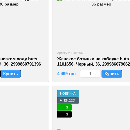
Артикул: 1101656
низком ходу buts
Женские ботинки на каблуке buts
, 36, 2999860791396
1101656, Черный, 36, 29998607906
Купить
4 499 грн
Купить
НОВИНКА
ВИДЕО
3
3