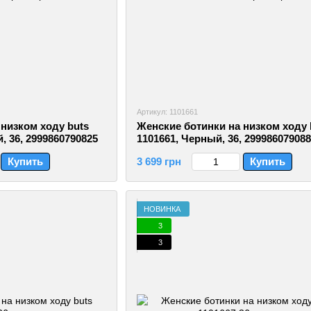
Артикул: 1101661
низком ходу buts
Женские ботинки на низком ходу 
, 36, 2999860790825
1101661, Черный, 36, 29998607908
Купить
3 699 грн
Купить
НОВИНКА
3
3