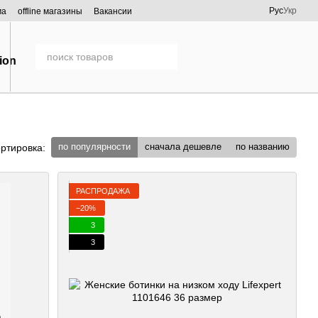
Рус
Укр
ма
offline магазины
Вакансии
по популярности
сначала дешевле
по названию
ртировка:
РАСПРОДАЖА
−20%
3
3