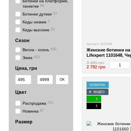
Ботинки на платформе,
66
танкетке
52
Ботинки дутики
2
Кеды низкие
33
Кеды высокие
Сезон
Артикул: 1101648
400
Весна - осень
Женские ботинки на
Lifexpert 1101648, Че
453
Зима
2999860790153
3 490 грн
2 792 грн
Цена, грн
От Цена, грн
До Цена, грн
OK
НОВИНКА
Цвет
ВИДЕО
3
701
Распродажа
3
87
Новинка
Размер