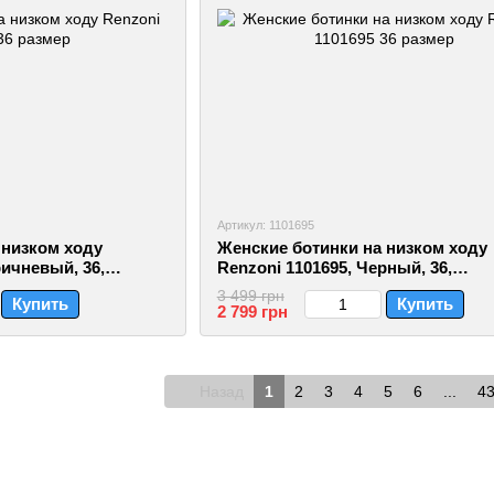
Артикул: 1101695
 низком ходу
Женские ботинки на низком ходу
ричневый, 36,
Renzoni 1101695, Черный, 36,
2999860792843
3 499 грн
Купить
Купить
2 799 грн
Назад
1
2
3
4
5
6
...
4