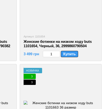
Артикул: 1101654
buts
Женские ботинки на низком ходу buts
790382
1101654, Черный, 36, 2999860790504
3 499 грн
Купить
НОВИНКА
3
3