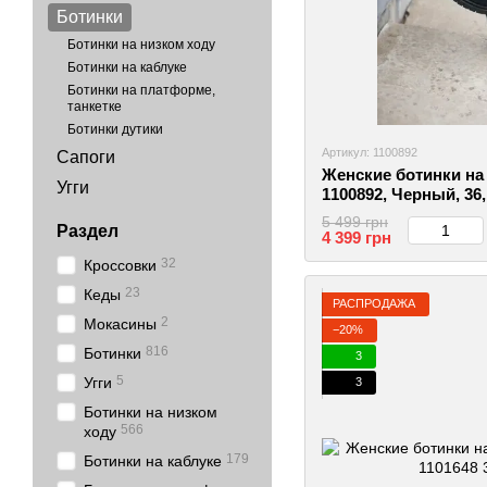
Ботинки
Ботинки на низком ходу
Ботинки на каблуке
Ботинки на платформе,
танкетке
Ботинки дутики
Артикул: 1100892
Сапоги
Женские ботинки на 
Угги
1100892, Черный, 36
5 499 грн
Раздел
4 399 грн
32
Кроссовки
23
Кеды
РАСПРОДАЖА
2
Мокасины
−20%
816
Ботинки
3
5
Угги
3
Ботинки на низком
566
ходу
179
Ботинки на каблуке