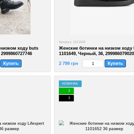
Артикул: 1101649
низком ходу buts
Женские ботинки на низком ходу 
, 2999860727746
1101649, Черный, 36, 29998607902
Купить
2 799 грн
Купить
НОВИНКА
3
3