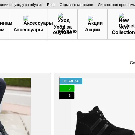
ации по уходу за обувью
Блог
Отзывы о магазине
Дисконтная програм
Уход за
New
ам
Аксессуары
Акции
обувью
Collection
Со
НОВИНКА
3
3