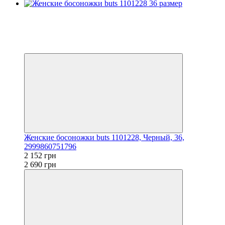
Распродажа
−20%
Видео
3
3
Женские босоножки buts 1101228, Черный, 36,
2999860751796
2 152 грн
2 690 грн