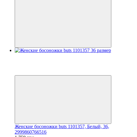
Распродажа
−20%
3
3
Женские босоножки buts 1101357, Белый, 36,
2999860766516