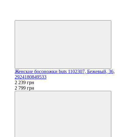
−20%
Видео
3
3
Женские босоножки buts 1102307, Бежевый, 36,
2924180849533
2 239 грн
2 799 грн