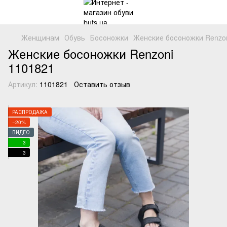
Женщинам
Обувь
Босоножки
Женские босоножки Renzon
Женские босоножки Renzoni
1101821
Артикул:
1101821
Оставить отзыв
РАСПРОДАЖА
−20%
ВИДЕО
3
3