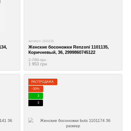
Артикул: 1101135
34,
Женские босоножки Renzoni 1101135,
Коричневый, 36, 2999860745122
2 790 грн
1 953 грн
РАСПРОДАЖА
−30%
3
3