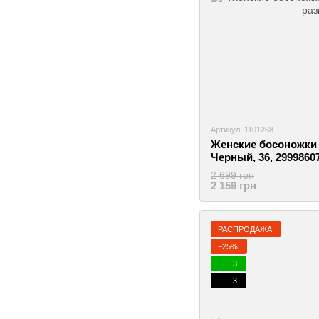
Артикул: 1101268
Женские босоножки L
Черный, 36, 2999860
2 699 грн
2 159 грн
РАСПРОДАЖА
−25%
3
3