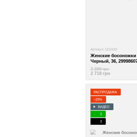
Артикул: 1101183
Женские босоножки b
Черный, 36, 2999860
3 399 грн
2 719 грн
РАСПРОДАЖА
−20%
ВИДЕО
3
3