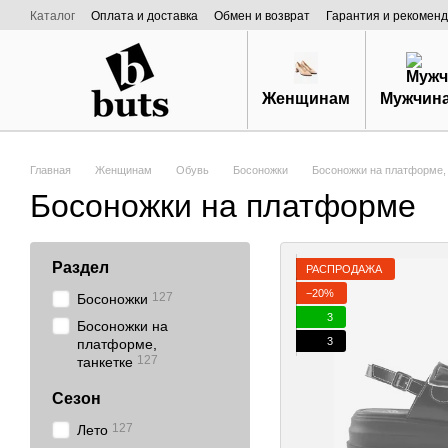
Перейти к основному контенту
Каталог
Оплата и доставка
Обмен и возврат
Гарантия и рекоменд
Договор публичной оферты
О нас
Женщинам
Мужчин
Главная
Женщинам
Обувь
Босоножки
Босоножки на платформе, 
Босоножки на платформе
Раздел
РАСПРОДАЖА
−20%
127
Босоножки
3
Босоножки на
3
платформе,
127
танкетке
Сезон
127
Лето