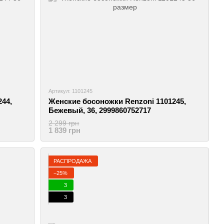
Артикул: 1101245
44,
Женские босоножки Renzoni 1101245,
Бежевый, 36, 2999860752717
2 299 грн
1 839 грн
РАСПРОДАЖА
−25%
3
3