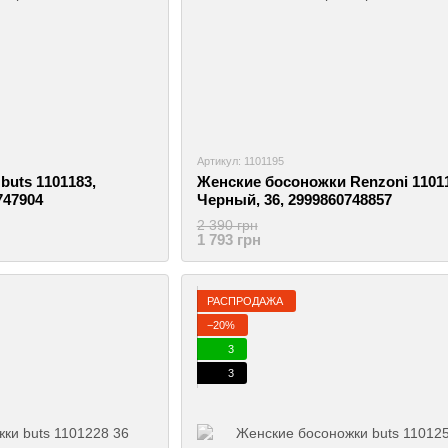
Артикул: 1101195
uts 1101183,
Женские босоножки Renzoni 11011
747904
Черный, 36, 2999860748857
2 390 грн
1 793 грн
РАСПРОДАЖА
−20%
3
3