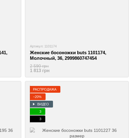
Артикул: 1101174
41,
Женские босоножки buts 1101174,
Молочный, 36, 2999860747454
2 590 грн
1 813 грн
РАСПРОДАЖА
−20%
ВИДЕО
3
3