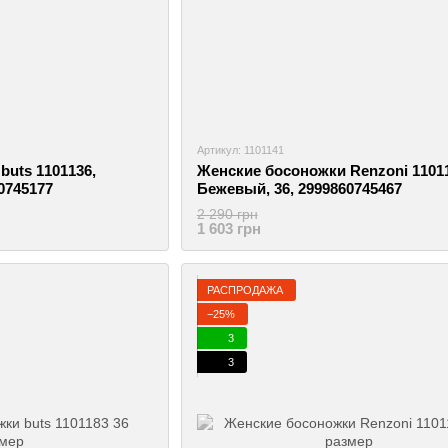
Артикул: 1101141
uts 1101136,
Женские босоножки Renzoni 11011
0745177
Бежевый, 36, 2999860745467
2 290 грн
1 603 грн
РАСПРОДАЖА
−25%
3
3