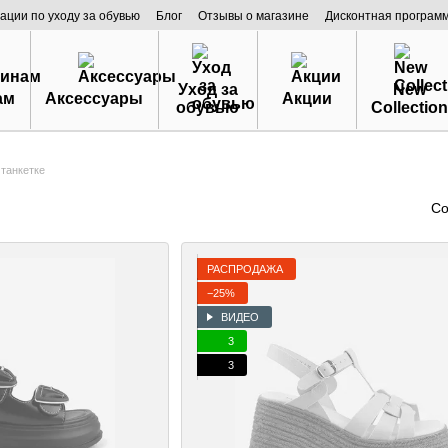
ации по уходу за обувью
Блог
Отзывы о магазине
Дисконтная програм
Уход за
New
ам
Аксессуары
Акции
обувью
Collection
танкетке
Со
РАСПРОДАЖА
−25%
ВИДЕО
3
3