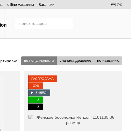
Рус
Укр
ма
offline магазины
Вакансии
по популярности
сначала дешевле
по названию
ртировка:
РАСПРОДАЖА
−30%
ВИДЕО
3
3