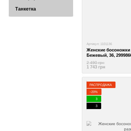
Танкетка
Артикул: 1101136
Женские босоножки b
Бежевый, 36, 299986
2 490 грн
1 743 грн
РАСПРОДАЖА
−20%
3
3