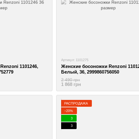
Артикул: 1101275
Renzoni 1101246,
Женские босоножки Renzoni 11012
752779
Белый, 36, 2999860756050
2 490 грн
1 868 грн
РАСПРОДАЖА
−20%
3
3