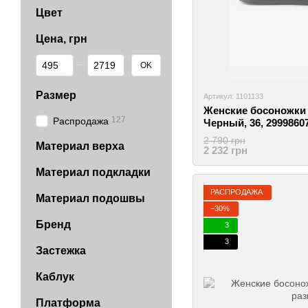
Цвет
Цена, грн
От Цена, грн
До Цена, грн
OK
Размер
Артикул: 1101133
Женские босоножки b
127
Распродажа
Черный, 36, 2999860
2 790 грн
Материал верха
2 232 грн
Материал подкладки
РАСПРОДАЖА
Материал подошвы
−30%
Бренд
3
3
Застежка
Каблук
Платформа