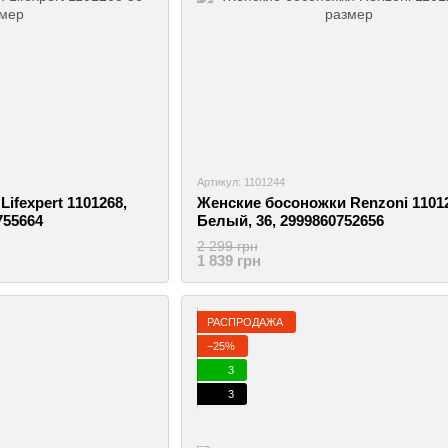
Артикул: 1101244
ifexpert 1101268,
Женские босоножки Renzoni 11012
755664
Белый, 36, 2999860752656
2 299 грн
1 839 грн
РАСПРОДАЖА
−25%
3
3