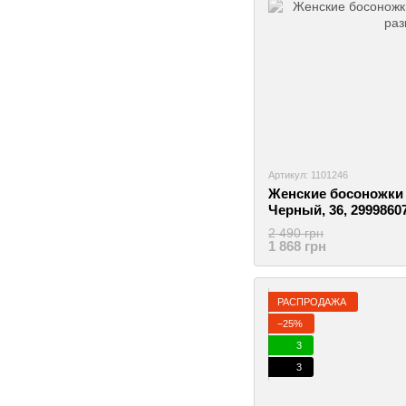
Артикул: 1101246
Женские босоножки 
Черный, 36, 2999860
2 490 грн
1 868 грн
РАСПРОДАЖА
−25%
3
3