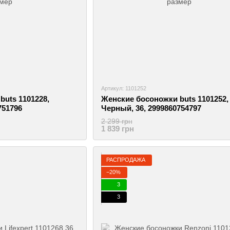
Артикул: 1101252
uts 1101228,
Женские босоножки buts 1101252,
751796
Черный, 36, 2999860754797
2 299 грн
1 839 грн
РАСПРОДАЖА
−20%
3
3