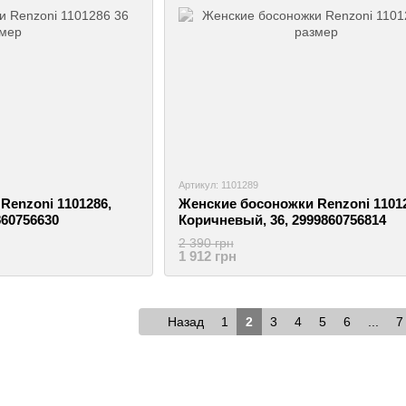
Артикул: 1101289
Renzoni 1101286,
Женские босоножки Renzoni 11012
860756630
Коричневый, 36, 2999860756814
2 390 грн
1 912 грн
Назад
1
2
3
4
5
6
...
7