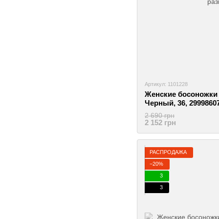
Артикул: 1101228
Женские босоножки b
Черный, 36, 2999860
2 690 грн
2 152 грн
РАСПРОДАЖА
−20%
3
3