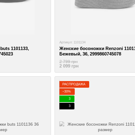
Артикул: 1101134
uts 1101133,
Женские босоножки Renzoni 11011
745023
Бежевый, 36, 2999860745078
2 799 грн
2 099 грн
РАСПРОДАЖА
−30%
3
3