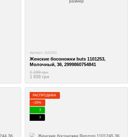
Артикул: 1101253
Женские босоножки buts 1101253,
Молочный, 36, 2999860754841
2 299 грн
1 839 грн
РАСПРОДАЖА
−20%
3
3