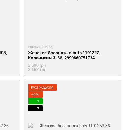
Артикул: 1101227
95,
Женские босоножки buts 1101227,
Коричневый, 36, 2999860751734
2 690 грн
2 152 грн
РАСПРОДАЖА
−20%
3
3