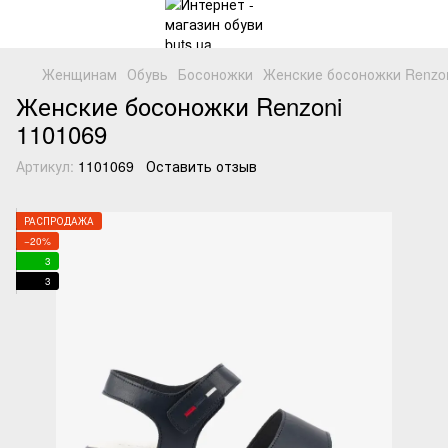
Женщинам
Обувь
Босоножки
Женские босоножки Renzon
Женские босоножки Renzoni
1101069
Артикул:
1101069
Оставить отзыв
РАСПРОДАЖА
−20%
3
3