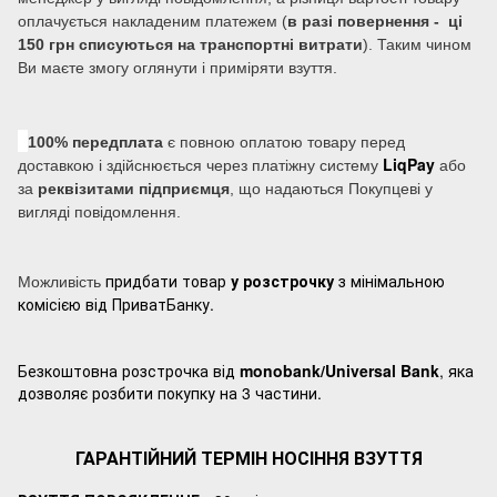
оплачується накладеним платежем (
в разі повернення - ці
150 грн списуються на транспортні витрати
). Таким чином
Ви маєте змогу оглянути і приміряти взуття.
100% передплата
є повною оплатою товару перед
LiqPay
доставкою і здійснюється через платіжну систему
або
за
реквізитами підприємця
, що надаються Покупцеві у
вигляді повідомлення.
придбати товар
у розстрочку
з мінімальною
Можливість
комісією від ПриватБанку.
Безкоштовна розстрочка від
monobank/Universal Bank
, яка
дозволяє розбити покупку на 3 частини.
ГАРАНТІЙНИЙ ТЕРМІН НОСІННЯ ВЗУТТЯ