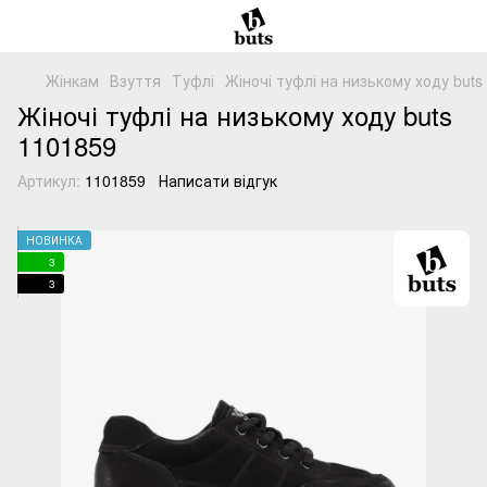
Жінкам
Взуття
Туфлі
Жіночі туфлі на низькому ходу but
Жіночі туфлі на низькому ходу buts
1101859
Артикул:
1101859
Написати відгук
НОВИНКА
3
3