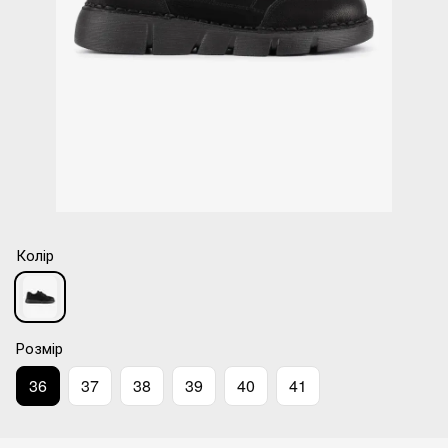
Колір
Розмір
36
37
38
39
40
41