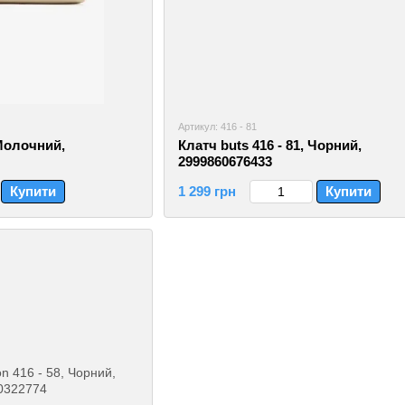
Артикул: 416 - 81
 Молочний,
Клатч buts 416 - 81, Чорний,
2999860676433
Купити
1 299 грн
Купити