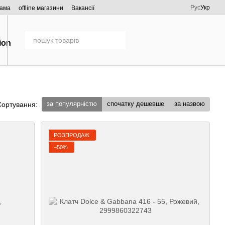
Рус
Укр
рама
offline магазини
Вакансії
за популярністю
спочатку дешевше
за назвою
Сортування:
РОЗПРОДАЖ
−50%