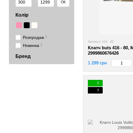
ОК
Колір
1
Розпродаж
Артикул: 416 - 80
2
Новинка
Клатч buts 416 - 80,
2999860676426
Бренд
1 299 грн
3
3