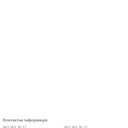
Контактна інформація
063 263 76 17
063 263 76 17