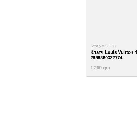
Артикул: 416 - 58
Клатч Louis Vuitton 4
2999860322774
1 299 грн