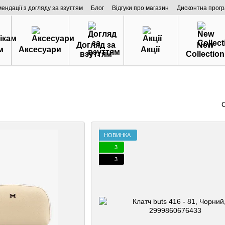
мендації з догляду за взуттям
Блог
Відгуки про магазин
Дисконтна прог
Догляд за
New
м
Аксесуари
Акції
взуттям
Collection
НОВИНКА
3
3