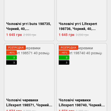
Чоловічі уггі buts 198735,
Чоловічі уггі Lifexpert
Чорний, 40,
198736, Чорний, 40,
2999860575750
2999860575804
1 645 грн
1 645 грн
2 990 грн
3 290 грн
РОЗПРОДАЖ
РОЗПРОДАЖ
−40%
−40%
3
3
3
3
Чоловічі черевики
Чоловічі черевики
Lifexpert 198571, Чорний,
Lifexpert 198740, Чорний,
40, 2999860566659
40, 2999860576009
1 974 грн
1 974 грн
3 290 грн
3 290 грн