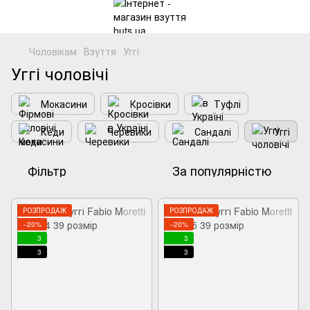
Чоловікам
Взуття
Уггі
Уггі чоловічі
Мокасини
Кросівки
Туфлі
Кеди
Черевики
Сандалі
Уггі
Фільтр
За популярністю
РОЗПРОДАЖ
РОЗПРОДАЖ
−20%
−20%
3
3
3
3