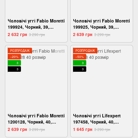
Чоловічі уггі Fabio Moretti
Чоловічі уггі Fabio Moretti
199924, Чорний, 39,
199925, Чорний, 39,
2999860657135
2999860657203
2 632 грн
2 639 грн
3 290 грн
3 299 грн
РОЗПРОДАЖ
РОЗПРОДАЖ
−20%
−50%
3
3
3
3
Чоловічі уггі Fabio Moretti
Чоловічі уггі Lifexpert
1200128, Чорний, 40,
197458, Чорний, 40,
2999860728040
2999860491258
2 639 грн
1 645 грн
3 299 грн
3 290 грн