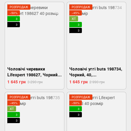
РОЗПРОДАЖ
РОЗПРОДАЖ
−50%
−45%
3
ХІТ
3
3
3
Чоловічі черевики
Чоловічі уггі buts 198734,
Lifexpert 198627, Чорний,
Чорний, 40,
40, 2999860570007
2999860575705
1 645 грн
1 645 грн
3 290 грн
2 990 грн
РОЗПРОДАЖ
РОЗПРОДАЖ
−45%
−50%
ХІТ
3
3
3
3