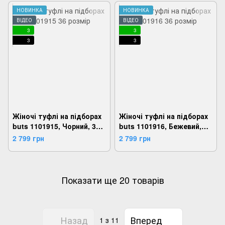
НОВИНКА
НОВИНКА
ВІДЕО
ВІДЕО
3
3
3
3
Жіночі туфлі на підборах
Жіночі туфлі на підборах
buts 1101915, Чорний, 36,
buts 1101916, Бежевий,
2924180813367
36, 2924180813411
2 799 грн
2 799 грн
Показати ще 20 товарів
Назад
Вперед
1
з 11