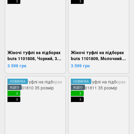
3
3
Жіночі туфлі на підборах
Жіночі туфлі на підборах
buts 1101808, Чорний, 35,
buts 1101809, Молочний,
2924180806734
35, 2924180806796
3 599 грн
3 599 грн
НОВИНКА
НОВИНКА
ВІДЕО
ВІДЕО
3
3
3
3