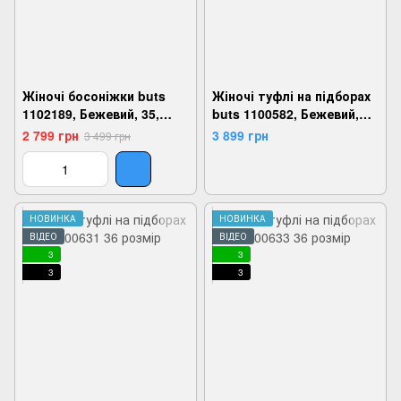
Жіночі босоніжки buts
Жіночі туфлі на підборах
1102189, Бежевий, 35,
buts 1100582, Бежевий,
2924180839367
36, 2999860707953
2 799 грн
3 899 грн
3 499 грн
НОВИНКА
НОВИНКА
ВІДЕО
ВІДЕО
3
3
3
3