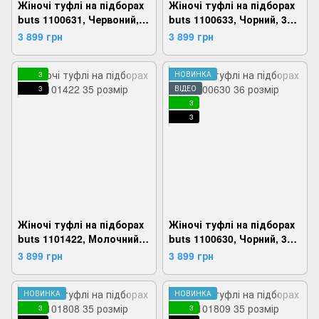
Жіночі туфлі на підборах
Жіночі туфлі на підборах
buts 1100631, Червоний,
buts 1100633, Чорний, 36,
36, 2999860710564
2999860710663
3 899 грн
3 899 грн
3
НОВИНКА
3
ВІДЕО
3
3
Жіночі туфлі на підборах
Жіночі туфлі на підборах
buts 1101422, Молочний,
buts 1100630, Чорний, 36,
35, 2999860772159
2999860710519
3 899 грн
3 899 грн
НОВИНКА
НОВИНКА
3
3