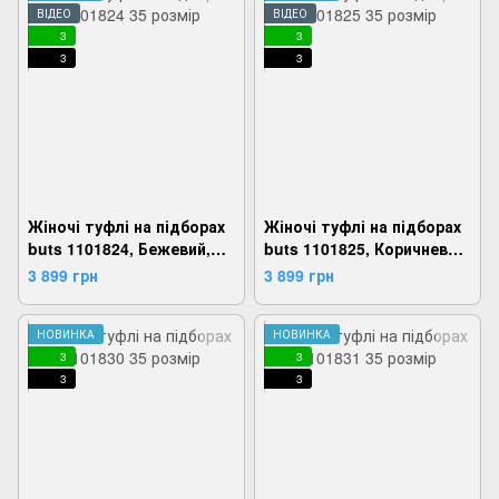
ВІДЕО
ВІДЕО
3
3
3
3
Жіночі туфлі на підборах
Жіночі туфлі на підборах
buts 1101824, Бежевий,
buts 1101825, Коричневий,
35, 2924180807700
35, 2924180807762
3 899 грн
3 899 грн
НОВИНКА
НОВИНКА
3
3
3
3