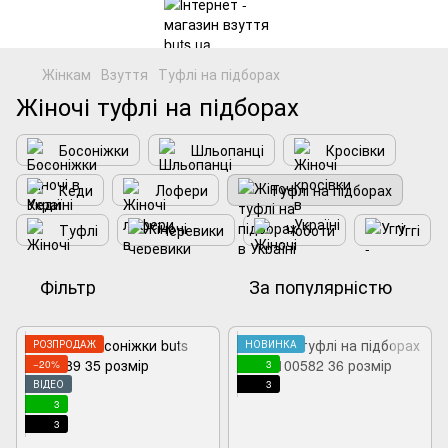
Жінкам
Взуття
Туфлі на підборах
Жіночі туфлі на підборах
Босоніжки
Шльопанці
Кросівки
Кеди
Лофери
Туфлі на підборах
Туфлі
Черевики
Чоботи
Уггі
Фільтр
За популярністю
РОЗПРОДАЖ
НОВИНКА
−20%
3
ВІДЕО
3
3
3