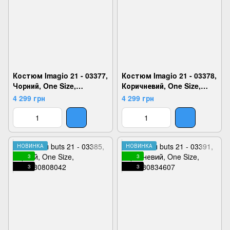
Костюм Imagio 21 - 03377,
Костюм Imagio 21 - 03378,
Чорний, One Size,
Коричневий, One Size,
2924180804723
2924180804730
4 299 грн
4 299 грн
НОВИНКА
НОВИНКА
3
3
3
3