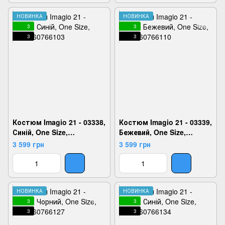
НОВИНКА
НОВИНКА
3
3
3
3
Костюм Imagio 21 - 03338,
Костюм Imagio 21 - 03339,
Синій, One Size,
Бежевий, One Size,
2999860766103
2999860766110
3 599 грн
3 599 грн
НОВИНКА
НОВИНКА
3
3
3
3