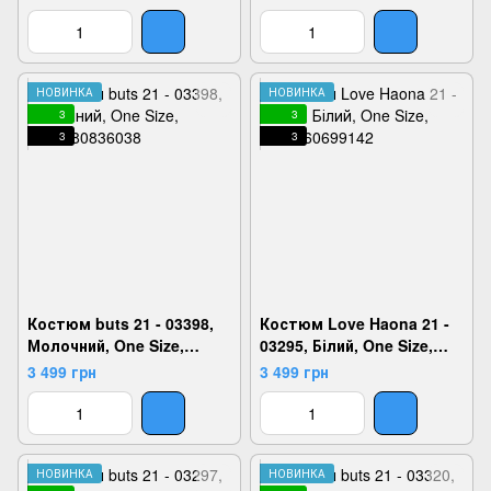
НОВИНКА
НОВИНКА
3
3
3
3
Костюм buts 21 - 03398,
Костюм Love Haona 21 -
Молочний, One Size,
03295, Білий, One Size,
2924180836038
2999860699142
3 499 грн
3 499 грн
НОВИНКА
НОВИНКА