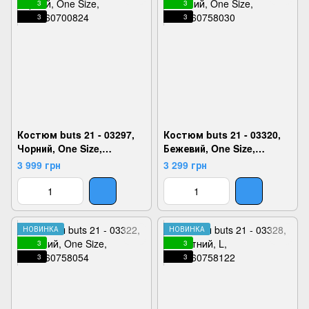
3
3
3
3
Костюм buts 21 - 03297,
Костюм buts 21 - 03320,
Чорний, One Size,
Бежевий, One Size,
2999860700824
2999860758030
3 999 грн
3 299 грн
НОВИНКА
НОВИНКА
3
3
3
3