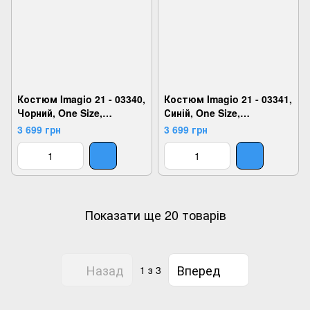
Костюм Imagio 21 - 03340,
Костюм Imagio 21 - 03341,
Чорний, One Size,
Синій, One Size,
2999860766127
2999860766134
3 699 грн
3 699 грн
Показати ще 20 товарів
Назад
Вперед
1
з 3