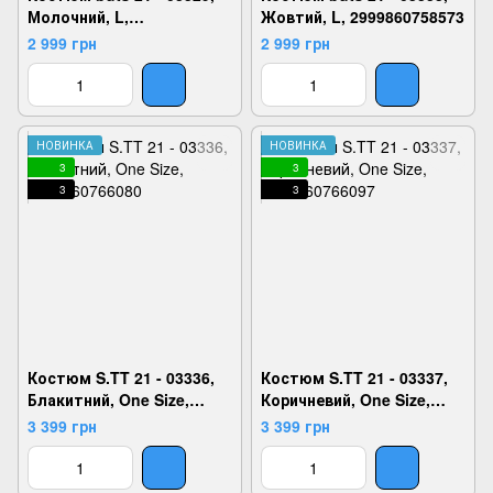
Молочний, L,
Жовтий, L, 2999860758573
2999860758153
2 999 грн
2 999 грн
НОВИНКА
НОВИНКА
3
3
3
3
Костюм S.TT 21 - 03336,
Костюм S.TT 21 - 03337,
Блакитний, One Size,
Коричневий, One Size,
2999860766080
2999860766097
3 399 грн
3 399 грн