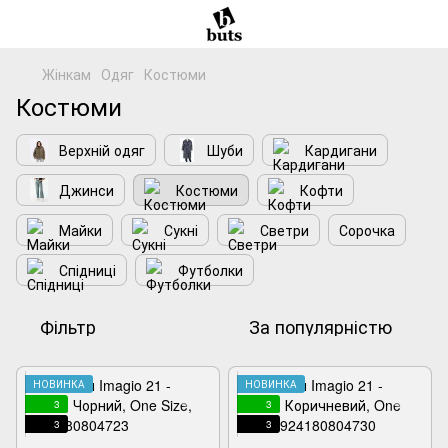
Жінкам
Одяг
Костюми
Костюми
Верхній одяг
Шуби
Кардигани
Джинси
Костюми
Кофти
Майки
Сукні
Светри
Сорочка
Спідниці
Футболки
Фільтр
За популярністю
НОВИНКА
НОВИНКА
3
3
3
3