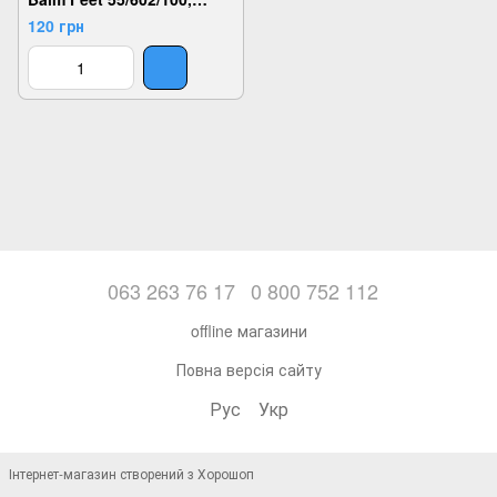
Безбарвний,
120 грн
5907546519575
063 263 76 17
0 800 752 112
offline магазини
Повна версія сайту
Рус
Укр
Інтернет-магазин створений з Хорошоп