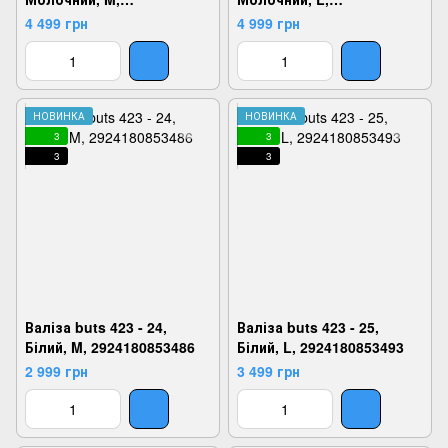
2924180853462
2924180853479
4 499 грн
4 999 грн
НОВИНКА
НОВИНКА
3
3
3
3
Валіза buts 423 - 24,
Валіза buts 423 - 25,
Білий, M, 2924180853486
Білий, L, 2924180853493
2 999 грн
3 499 грн