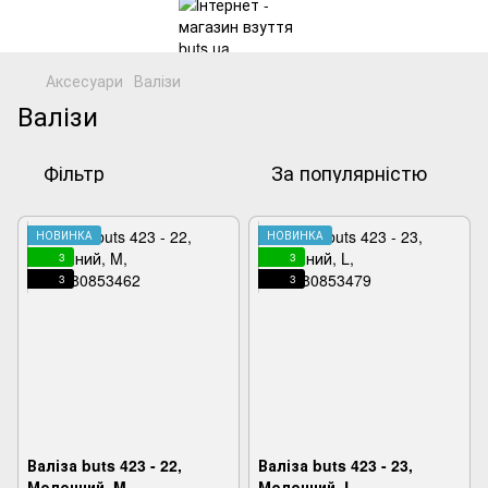
Аксесуари
Валізи
Валізи
Фільтр
За популярністю
НОВИНКА
НОВИНКА
3
3
3
3
Валіза buts 423 - 22,
Валіза buts 423 - 23,
Молочний, M,
Молочний, L,