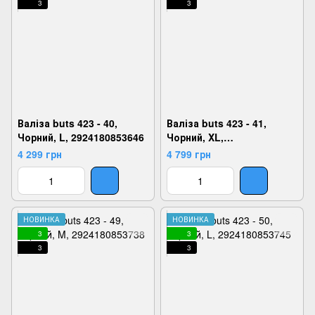
3
3
Валіза buts 423 - 40,
Валіза buts 423 - 41,
Чорний, L, 2924180853646
Чорний, XL,
2924180853653
4 299 грн
4 799 грн
НОВИНКА
НОВИНКА
3
3
3
3