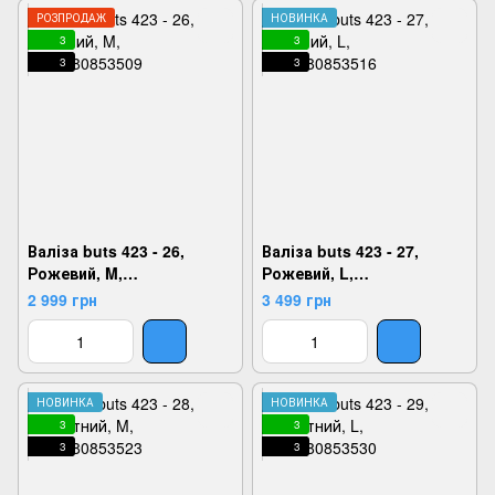
РОЗПРОДАЖ
НОВИНКА
3
3
3
3
Валіза buts 423 - 26,
Валіза buts 423 - 27,
Рожевий, M,
Рожевий, L,
2924180853509
2924180853516
2 999 грн
3 499 грн
НОВИНКА
НОВИНКА
3
3
3
3