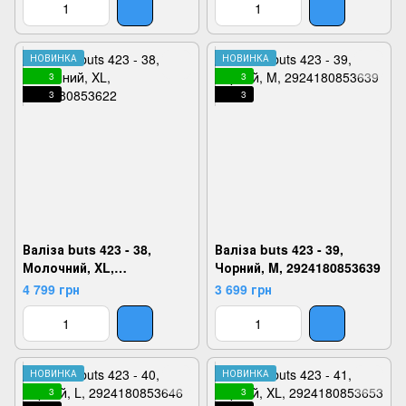
НОВИНКА
НОВИНКА
3
3
3
3
Валіза buts 423 - 38,
Валіза buts 423 - 39,
Молочний, XL,
Чорний, M, 2924180853639
2924180853622
4 799 грн
3 699 грн
НОВИНКА
НОВИНКА
3
3