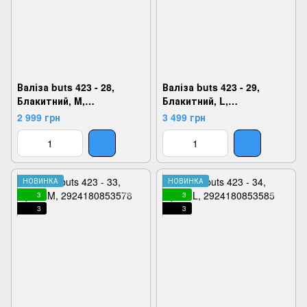
Валіза buts 423 - 28,
Валіза buts 423 - 29,
Блакитний, M,
Блакитний, L,
2924180853523
2924180853530
2 999 грн
3 499 грн
НОВИНКА
НОВИНКА
3
3
3
3