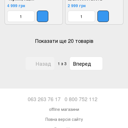
2924180853752
4 999 грн
2 999 грн
Показати ще 20 товарів
Назад
Вперед
1
з 3
063 263 76 17
0 800 752 112
offline магазини
Повна версія сайту