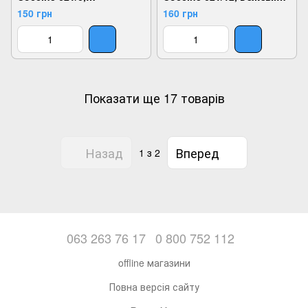
Оранжевый,
5907546514334
150 грн
160 грн
5904006089760
Показати ще 17 товарів
Назад
Вперед
1
з 2
063 263 76 17
0 800 752 112
offline магазини
Повна версія сайту