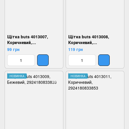
Щітка buts 4013007,
Щітка buts 4013008,
Коричневий,
Коричневий,
2924180833815
2924180833822
99 грн
119 грн
НОВИНКА
НОВИНКА