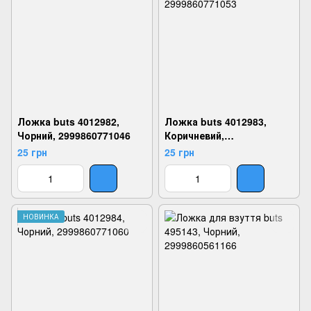
Ложка buts 4012982,
Ложка buts 4012983,
Чорний, 2999860771046
Коричневий,
2999860771053
25 грн
25 грн
НОВИНКА