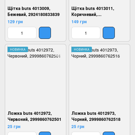
Щітка buts 4013009,
Щітка buts 4013011,
Бежевий, 2924180833839
Коричневий,
2924180833853
129 грн
149 грн
НОВИНКА
НОВИНКА
Ложка buts 4012972,
Ложка buts 4012973,
Червоний, 2999860762501
Чорний, 2999860762518
25 грн
25 грн