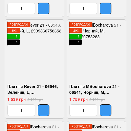
РОЗПРОДАЖ
РОЗПРОДАЖ
−30%
−20%
3
3
3
3
Плаття Rever 21 - 06546,
Плаття MBocharova 21 -
Зелений, L,
06541, Чорний, M,
2999860758658
2999860758283
1 539 грн
1 759 грн
2 199 грн
2 199 грн
РОЗПРОДАЖ
РОЗПРОДАЖ