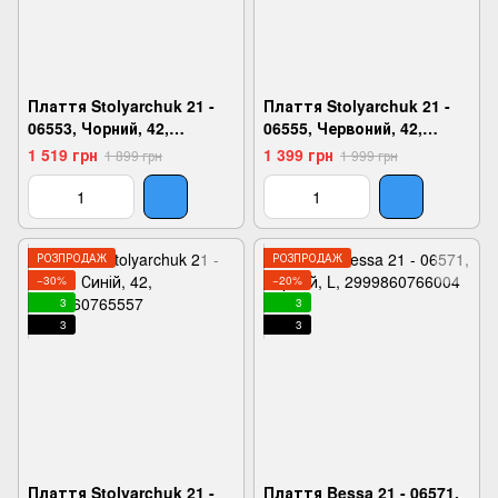
Плаття Stolyarchuk 21 -
Плаття Stolyarchuk 21 -
06553, Чорний, 42,
06555, Червоний, 42,
2999860765397
2999860765472
1 519 грн
1 399 грн
1 899 грн
1 999 грн
РОЗПРОДАЖ
РОЗПРОДАЖ
−30%
−20%
3
3
3
3
Плаття Stolyarchuk 21 -
Плаття Bessa 21 - 06571,