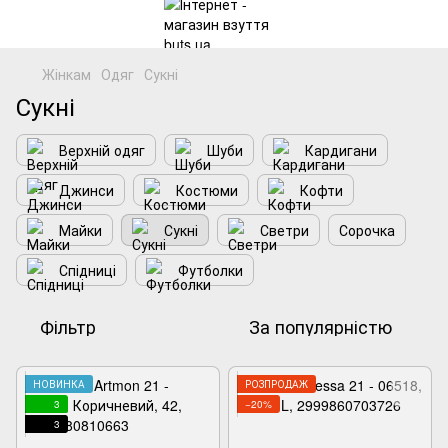
Жінкам
Одяг
Сукні
Сукні
Верхній одяг
Шуби
Кардигани
Джинси
Костюми
Кофти
Майки
Сукні
Светри
Сорочка
Спідниці
Футболки
Фільтр
За популярністю
НОВИНКА
РОЗПРОДАЖ
3
−20%
3