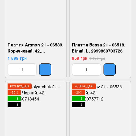
Плаття Artmon 21 - 06589,
Плаття Bessa 21 - 06518,
Коричневий, 42,
Білий, L, 2999860703726
2924180810663
1 899 грн
959 грн
1 199 грн
РОЗПРОДАЖ
РОЗПРОДАЖ
−30%
−20%
3
3
3
3