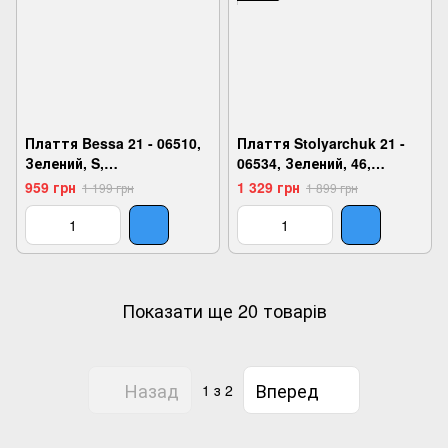
Плаття Bessa 21 - 06510,
Плаття Stolyarchuk 21 -
Зелений, S,
06534, Зелений, 46,
2999860703481
2999860718577
959 грн
1 329 грн
1 199 грн
1 899 грн
Показати ще 20 товарів
Назад
Вперед
1
з 2