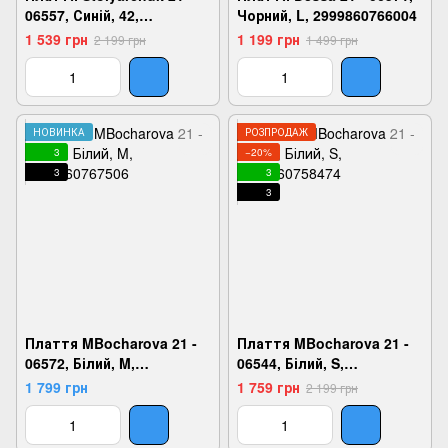
06557, Синій, 42,
Чорний, L, 2999860766004
2999860765557
1 539 грн
1 199 грн
2 199 грн
1 499 грн
НОВИНКА
РОЗПРОДАЖ
3
−20%
3
3
3
Плаття MBocharova 21 -
Плаття MBocharova 21 -
06572, Білий, M,
06544, Білий, S,
2999860767506
2999860758474
1 799 грн
1 759 грн
2 199 грн