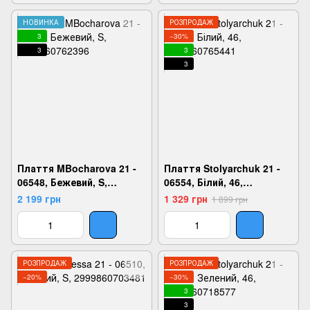
НОВИНКА
РОЗПРОДАЖ
3
−30%
3
3
3
Плаття MBocharova 21 -
Плаття Stolyarchuk 21 -
06548, Бежевий, S,
06554, Білий, 46,
2999860762396
2999860765441
2 199 грн
1 329 грн
1 899 грн
РОЗПРОДАЖ
РОЗПРОДАЖ
−20%
−30%
3
3