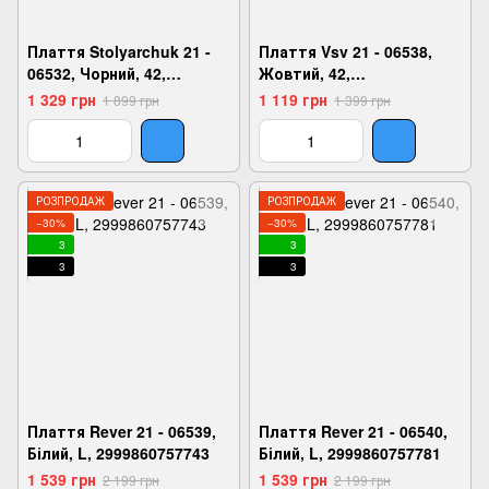
Плаття Stolyarchuk 21 -
Плаття Vsv 21 - 06538,
06532, Чорний, 42,
Жовтий, 42,
2999860718454
2999860757712
1 329 грн
1 119 грн
1 899 грн
1 399 грн
РОЗПРОДАЖ
РОЗПРОДАЖ
−30%
−30%
3
3
3
3
Плаття Rever 21 - 06539,
Плаття Rever 21 - 06540,
Білий, L, 2999860757743
Білий, L, 2999860757781
1 539 грн
1 539 грн
2 199 грн
2 199 грн