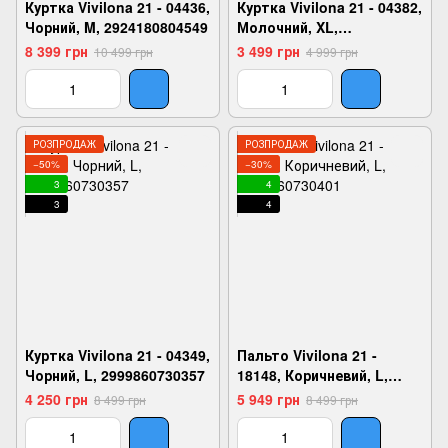
Куртка Vivilona 21 - 04436,
Куртка Vivilona 21 - 04382,
Чорний, M, 2924180804549
Молочний, XL,
2999860740646
8 399 грн
3 499 грн
10 499 грн
4 999 грн
РОЗПРОДАЖ
РОЗПРОДАЖ
−50%
−30%
3
4
3
4
Куртка Vivilona 21 - 04349,
Пальто Vivilona 21 -
Чорний, L, 2999860730357
18148, Коричневий, L,
2999860730401
4 250 грн
5 949 грн
8 499 грн
8 499 грн