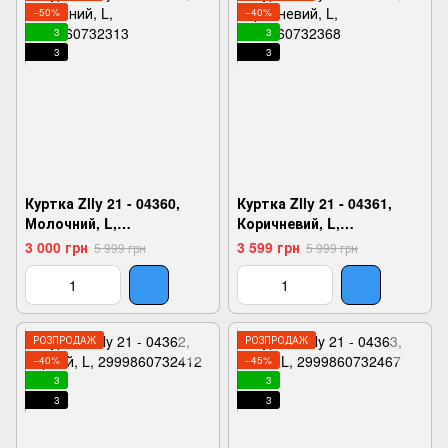
−50%
−40%
3
3
3
3
Куртка Zlly 21 - 04360,
Куртка Zlly 21 - 04361,
Молочний, L,
Коричневий, L,
2999860732313
2999860732368
3 000 грн
3 599 грн
5 999 грн
5 999 грн
РОЗПРОДАЖ
РОЗПРОДАЖ
−40%
−45%
3
3
3
3