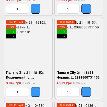
РОЗПРОДАЖ
РОЗПРОДАЖ
−45%
−40%
3
4
3
4
Пальто Zlly 21 - 18152,
Пальто Zlly 21 - 18153,
Коричневий, L,
Чорний, L, 2999860731156
2999860731101
3 849 грн
4 979 грн
6 999 грн
8 299 грн
РОЗПРОДАЖ
РОЗПРОДАЖ