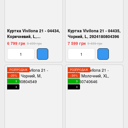
Куртка Vivilona 21 - 04434,
Куртка Vivilona 21 - 04435,
Коричневий, L,
Чорний, L, 2924180804396
2999860798425
6 799 грн
7 599 грн
8 499 грн
9 499 грн
РОЗПРОДАЖ
РОЗПРОДАЖ
−20%
−30%
3
3
3
3