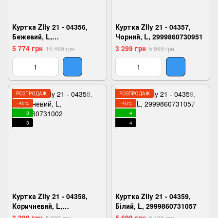
Куртка Zlly 21 - 04356,
Куртка Zlly 21 - 04357,
Бежевий, L,
Чорний, L, 2999860730951
2999860730906
5 774 грн
3 299 грн
10 499 грн
5 999 грн
РОЗПРОДАЖ
РОЗПРОДАЖ
−45%
−40%
3
4
3
4
Куртка Zlly 21 - 04358,
Куртка Zlly 21 - 04359,
Коричневий, L,
Білий, L, 2999860731057
2999860731002
3 299 грн
5 699 грн
5 999 грн
9 499 грн