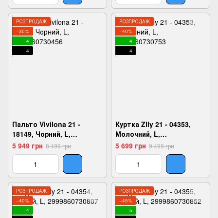
РОЗПРОДАЖ
РОЗПРОДАЖ
−30%
−40%
4
4
4
4
Пальто Vivilona 21 -
Куртка Zlly 21 - 04353,
18149, Чорний, L,
Молочний, L,
2999860730456
2999860730753
5 949 грн
5 699 грн
8 499 грн
9 499 грн
РОЗПРОДАЖ
РОЗПРОДАЖ
−40%
−45%
4
5