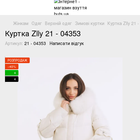
Жінкам
Одяг
Верхній одяг
Зимові куртки
Куртка Zlly 21
Куртка Zlly 21 - 04353
Артикул:
21 - 04353
Написати відгук
РОЗПРОДАЖ
−40%
4
4