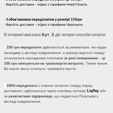
- Вартість доставки – згідно з тарифами Нової Пошти.
-
З обов'язковою передплатою у розмірі 150грн
- Вартість доставки – згідно з тарифами Укрпошти.
В інтернет-магазині
Бут_S
діє чотири способи оплати:
150 грн передплати
здійснюється за реквізитами, які надає
менеджер у вигляді повідомлення, а різниця вартості товару
оплачується накладеним платежем (
в разі повернення - ці
150 грн списуються на транспортні витрати
). Таким чином
Ви маєте змогу оглянути і приміряти взуття.
100% передплата
є повною оплатою товару перед
LiqPay
доставкою і здійснюється через платіжну систему
або
за
реквізитами підприємця
, що надаються Покупцеві у
вигляді повідомлення.