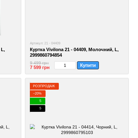
Артикул: 21 - 04409
 L,
Куртка Vivilona 21 - 04409, Молочний, L,
2999860794854
9 499 грн
Купити
7 599 грн
РОЗПРОДАЖ
−20%
5
5