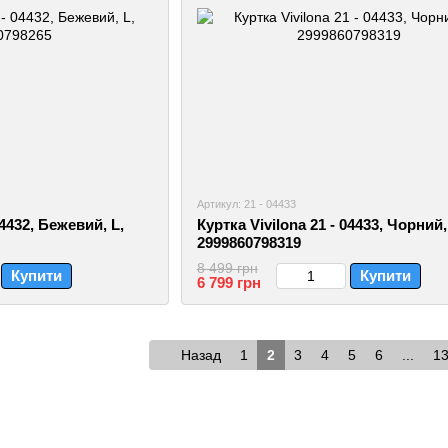
Артикул: 21 - 04433
04432, Бежевий, L,
Куртка Vivilona 21 - 04433, Чорний,
2999860798319
8 499 грн
Купити
Купити
6 799 грн
Назад
1
2
3
4
5
6
...
1