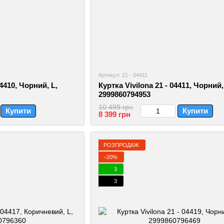
Артикул: 21 - 04411
04410, Чорний, L,
Куртка Vivilona 21 - 04411, Чорний,
2999860794953
10 499 грн
Купити
Купити
8 399 грн
РОЗПРОДАЖ
−20%
3
3