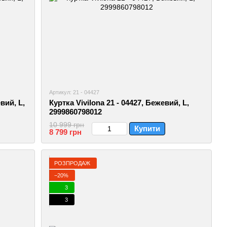
Артикул: 21 - 04427
вий, L,
Куртка Vivilona 21 - 04427, Бежевий, L,
2999860798012
10 999 грн
Купити
8 799 грн
РОЗПРОДАЖ
−20%
3
3