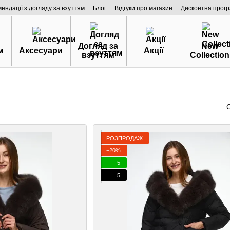
мендації з догляду за взуттям
Блог
Відгуки про магазин
Дисконтна прог
Догляд за
New
м
Аксесуари
Акції
взуттям
Collection
РОЗПРОДАЖ
−20%
5
5