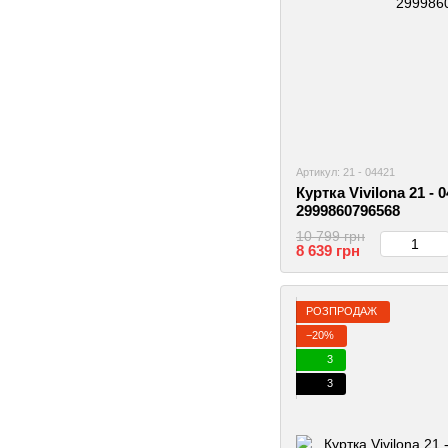
Артикул: 21 - 04421
Куртка Vivilona 21 - 
2999860796568
10 799 грн
8 639 грн
РОЗПРОДАЖ
−20%
3
3