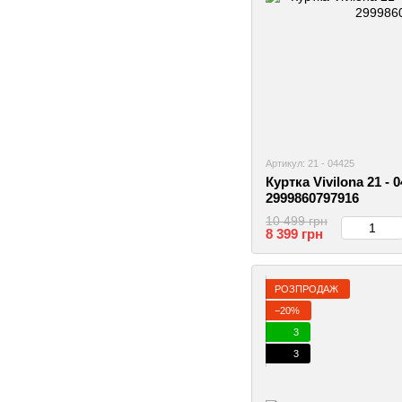
Артикул: 21 - 04425
Куртка Vivilona 21 - 
2999860797916
10 499 грн
8 399 грн
РОЗПРОДАЖ
−20%
3
3