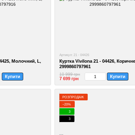
Артикул: 21 - 04426
04425, Молочний, L,
Куртка Vivilona 21 - 04426, Коричне
2999860797961
10 999 грн
Купити
Купити
7 699 грн
РОЗПРОДАЖ
−20%
3
3