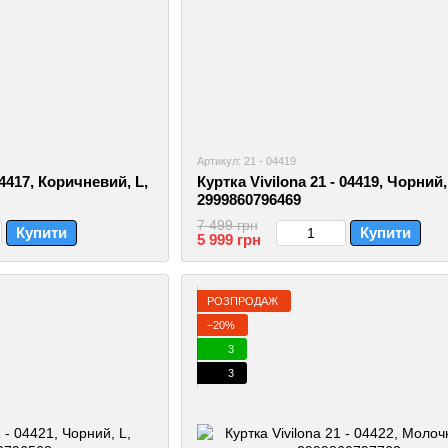
Артикул: 21 - 04419
04417, Коричневий, L,
Куртка Vivilona 21 - 04419, Чорний,
2999860796469
7 499 грн
Купити
Купити
5 999 грн
РОЗПРОДАЖ
−20%
3
3