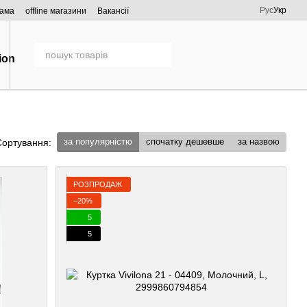
Рус
Укр
рама
offline магазини
Вакансії
за популярністю
спочатку дешевше
за назвою
Сортування:
РОЗПРОДАЖ
−20%
5
5