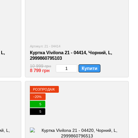
Артикул: 21 - 04414
 L,
Куртка Vivilona 21 - 04414, Чорний, L,
2999860795103
10 999 грн
Купити
8 799 грн
РОЗПРОДАЖ
−20%
5
5