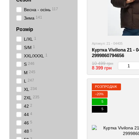
117
Весна - осінь
141
Зима
Розмір
1
L/XL
Артикул: 21 - 04405
1
S/M
Куртка Vivilona 21 - 
2999860794656
1
XXL/XXXL
10 499 грн
246
S
8 399 грн
245
M
247
L
РОЗПРОДАЖ
234
XL
−20%
235
2XL
5
2
42
5
4
44
5
46
5
48