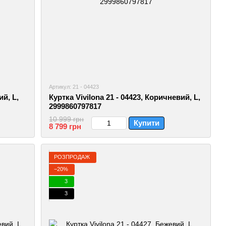
Артикул: 21 - 04423
ий, L,
Куртка Vivilona 21 - 04423, Коричневий, L,
2999860797817
10 999 грн
Купити
8 799 грн
РОЗПРОДАЖ
−20%
3
3