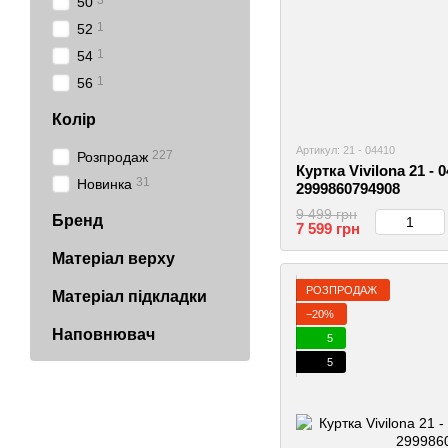
3
50
1
52
1
54
1
56
Колір
Артикул: 21 - 04410
227
Розпродаж
Куртка Vivilona 21 - 
31
Новинка
2999860794908
9 499 грн
Бренд
7 599 грн
Матеріал верху
РОЗПРОДАЖ
Матеріал підкладки
−20%
Наповнювач
5
5