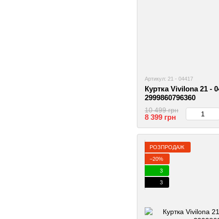
Артикул: 21 - 04417
Куртка Vivilona 21 - 
2999860796360
10 499 грн
8 399 грн
РОЗПРОДАЖ
−20%
3
3