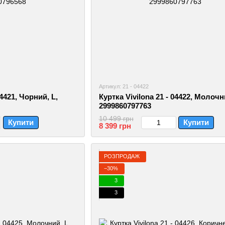
Артикул: 21 - 04422
04421, Чорний, L,
Куртка Vivilona 21 - 04422, Молочн
2999860797763
10 499 грн
Купити
Купити
8 399 грн
РОЗПРОДАЖ
−30%
3
3