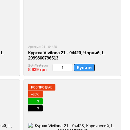
Артикул: 21 - 04420
 L,
Куртка Vivilona 21 - 04420, Чорний, L,
2999860796513
10 799 грн
Купити
8 639 грн
РОЗПРОДАЖ
−20%
3
3