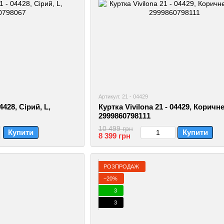
Артикул: 21 - 04429
4428, Сірий, L,
Куртка Vivilona 21 - 04429, Коричне
2999860798111
10 499 грн
Купити
Купити
8 399 грн
РОЗПРОДАЖ
−20%
3
3