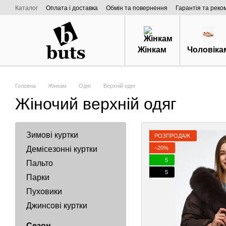
Перейти к основному контенту
Каталог
Оплата і доставка
Обмін та повернення
Гарантія та реко
Договір публічної оферти
Про нас
Жінкам
Чоловіка
Головна
Жінкам
Одяг
Верхній одяг
Жіночий верхній одяг
Зимові куртки
РОЗПРОДАЖ
−20%
Демісезонні куртки
5
Пальто
5
Парки
Пуховики
Джинсові куртки
Сезон