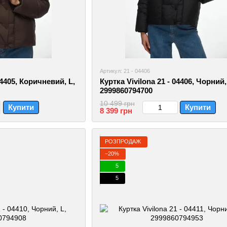
Артикул: 21 - 04406
04405, Коричневий, L,
Куртка Vivilona 21 - 04406, Чорний,
2999860794700
10 499 грн
Купити
Купити
8 399 грн
РОЗПРОДАЖ
−20%
5
5