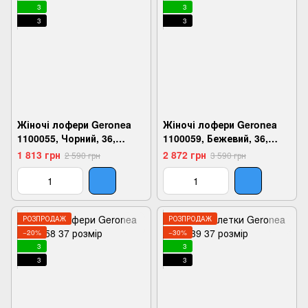
3
3
3
3
Жіночі лофери Geronea
Жіночі лофери Geronea
1100055, Чорний, 36,
1100059, Бежевий, 36,
2999860665994
2999860666205
1 813 грн
2 872 грн
2 590 грн
3 590 грн
РОЗПРОДАЖ
РОЗПРОДАЖ
−20%
−30%
3
3
3
3