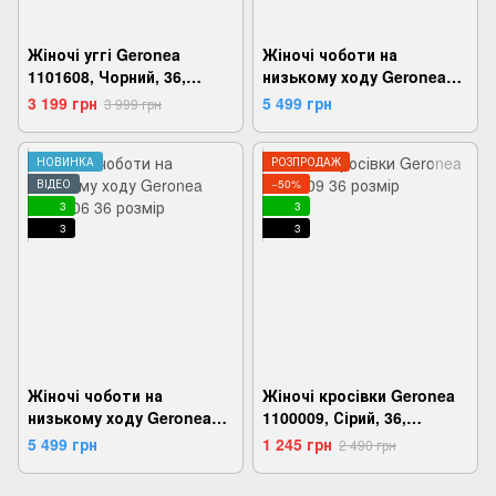
Жіночі уггі Geronea
Жіночі чоботи на
1101608, Чорний, 36,
низькому ходу Geronea
2999860785654
1101605, Коричневий, 36,
3 199 грн
5 499 грн
3 999 грн
2999860785470
НОВИНКА
РОЗПРОДАЖ
ВІДЕО
−50%
3
3
3
3
Жіночі чоботи на
Жіночі кросівки Geronea
низькому ходу Geronea
1100009, Сірий, 36,
1101606, Чорний, 36,
2999860663372
5 499 грн
1 245 грн
2 490 грн
2999860785531