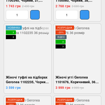
1100340, Чорний, 37,
1100060, Чорний, 38,
2999860684247
2999860666281
1 743 грн
2 768 грн
2 490 грн
3 690 грн
НОВИНКА
РОЗПРОДАЖ
3
−20%
3
ВІДЕО
3
3
Жіночі туфлі на підборах
Жіночі уггі Geronea
Geronea 1102235, Чорний,
1101676, Коричневий, 36,
36, 2924180843067
2999860791716
3 599 грн
3 999 грн
4 999 грн
РОЗПРОДАЖ
РОЗПРОДАЖ
−20%
−20%