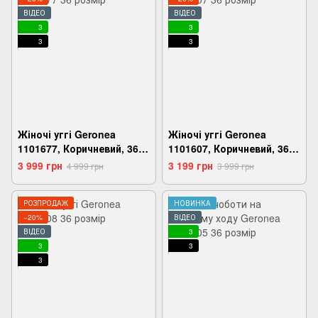
ВІДЕО
ВІДЕО
3
3
3
3
Жіночі уггі Geronea
Жіночі уггі Geronea
1101677, Коричневий, 36,
1101607, Коричневий, 36,
2999860791778
2999860785593
3 999 грн
3 199 грн
4 999 грн
3 999 грн
РОЗПРОДАЖ
НОВИНКА
−20%
ВІДЕО
ВІДЕО
3
3
3
3