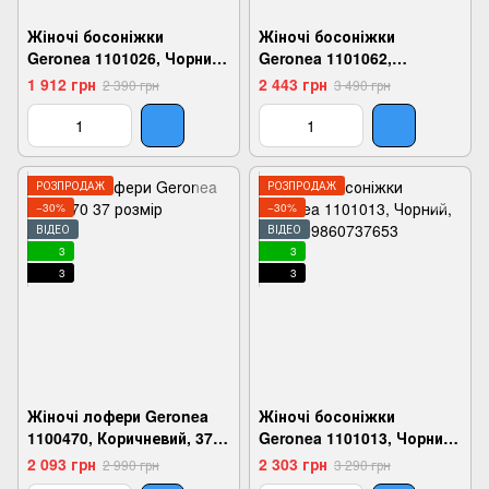
Жіночі босоніжки
Жіночі босоніжки
Geronea 1101026, Чорний,
Geronea 1101062,
36, 2999860738421
Молочний, 36,
1 912 грн
2 443 грн
2 390 грн
3 490 грн
2999860740226
РОЗПРОДАЖ
РОЗПРОДАЖ
−30%
−30%
ВІДЕО
ВІДЕО
3
3
3
3
Жіночі лофери Geronea
Жіночі босоніжки
1100470, Коричневий, 37,
Geronea 1101013, Чорний,
2999860695489
37, 2999860737653
2 093 грн
2 303 грн
2 990 грн
3 290 грн