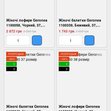
Жіночі лофери Geronea
Жіночі балетки Geronea
1100058, Чорний, 37,
1100339, Бежевий, 37,
2999860666151
2999860684193
2 872 грн
1 743 грн
3 590 грн
2 490 грн
РОЗПРОДАЖ
РОЗПРОДАЖ
−30%
−25%
3
3
3
3
Жіночі балетки Geronea
Жіночі лофери Geronea