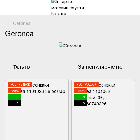
Geronea
Geronea
Фільтр
За популярністю
РОЗПРОДАЖ
РОЗПРОДАЖ
−20%
−30%
3
3
3
3