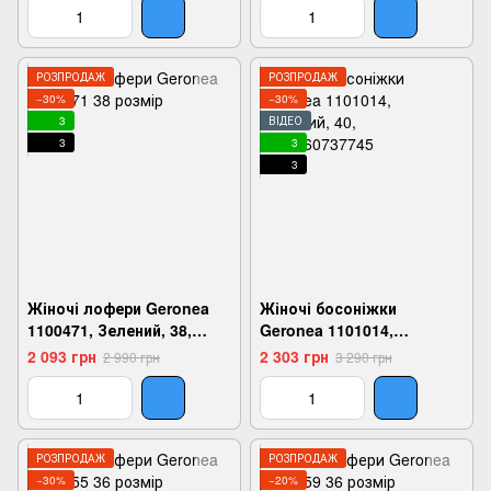
РОЗПРОДАЖ
РОЗПРОДАЖ
−30%
−30%
3
ВІДЕО
3
3
3
Жіночі лофери Geronea
Жіночі босоніжки
1100471, Зелений, 38,
Geronea 1101014,
2999860695540
Бежевий, 40,
2 093 грн
2 303 грн
2 990 грн
3 290 грн
2999860737745
РОЗПРОДАЖ
РОЗПРОДАЖ
−30%
−20%