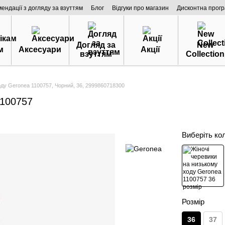
мендації з догляду за взуттям
Блог
Відгуки про магазин
Дисконтна прог
Догляд за
New
м
Аксесуари
Акції
взуттям
Collection
оду Geronea 1100757, Чорний, 36, 2999860718300
1100757
Виберіть ко
Розмір
36
37