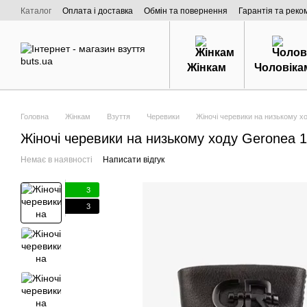
Перейти к основному контенту
Каталог
Оплата і доставка
Обмін та повернення
Гарантія та реко
Договір публічної оферти
Про нас
Жінкам
Чоловіка
Головна
Жінкам
Взуття
Черевики
Жіночі черевики на низькому х
Жіночі черевики на низькому ходу Geronea 
Немає в наявності
Написати відгук
3
3