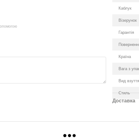
Каблук
Візерунок
допомогою
Гарантія
Поверненн
Країна
Вага з уп
Вид взутт
Стиль
Доставка