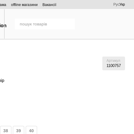
Рус
Укр
рама
offline магазини
Вакансії
Артикул
1100757
лір
38
39
40