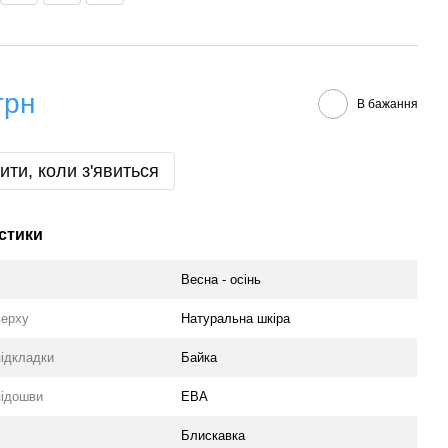
грн
В бажання
ити, коли з'явиться
стики
Весна - осінь
верху
Натуральна шкіра
підкладки
Байка
підошви
ЕВА
Блискавка