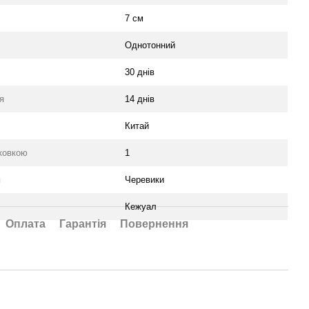
7 см
Однотонний
30 днів
я
14 днів
Китай
аковкою
1
я
Черевики
Кежуал
Оплата
Гарантія
Повернення