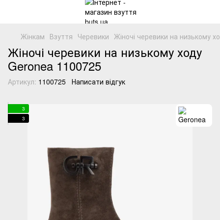
Жінкам
Взуття
Черевики
Жіночі черевики на низькому х
Жіночі черевики на низькому ходу
Geronea 1100725
Артикул:
1100725
Написати відгук
3
3