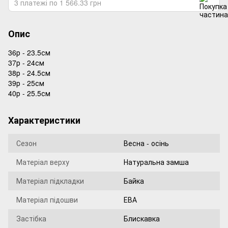
3 платежі по 1 566.33 грн
Опис
36р - 23.5см
37р - 24см
38р - 24.5см
39р - 25см
40р - 25.5см
Характеристики
Сезон
Весна - осінь
Матеріал верху
Натуральна замша
Матеріал підкладки
Байка
Матеріал підошви
ЕВА
Застібка
Блискавка