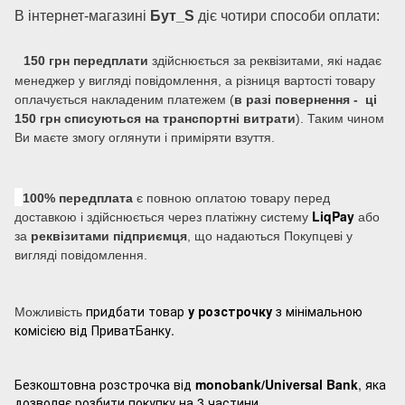
В інтернет-магазині
Бут_S
діє чотири способи оплати:
150 грн передплати
здійснюється за реквізитами, які надає
менеджер у вигляді повідомлення, а різниця вартості товару
оплачується накладеним платежем (
в разі повернення - ці
150 грн списуються на транспортні витрати
). Таким чином
Ви маєте змогу оглянути і приміряти взуття.
100% передплата
є повною оплатою товару перед
LiqPay
доставкою і здійснюється через платіжну систему
або
за
реквізитами підприємця
, що надаються Покупцеві у
вигляді повідомлення.
придбати товар
у розстрочку
з мінімальною
Можливість
комісією від ПриватБанку.
Безкоштовна розстрочка від
monobank/Universal Bank
, яка
дозволяє розбити покупку на 3 частини.