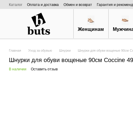
Перейти к основному контенту
Каталог
Оплата и доставка
Обмен и возврат
Гарантия и рекоменд
Договор публичной оферты
О нас
Женщинам
Мужчин
Главная
Уход за обувью
Шнурки
Шнурки для обуви вощеные 90см Co
Шнурки для обуви вощеные 90см Coccine 4
В наличии
Оставить отзыв