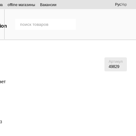
Рус
Укр
ма
offline магазины
Вакансии
Артикул
49829
вет