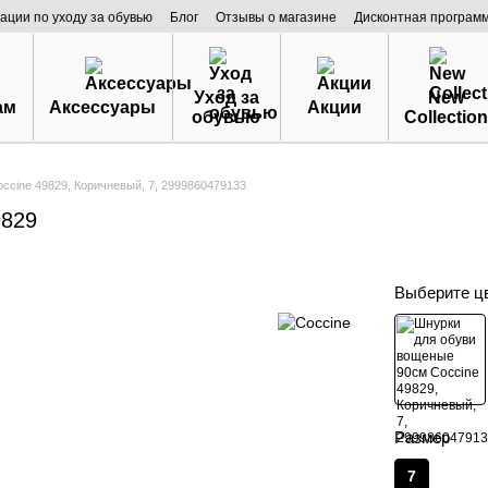
ации по уходу за обувью
Блог
Отзывы о магазине
Дисконтная програм
Уход за
New
ам
Аксессуары
Акции
обувью
Collection
ccine 49829, Коричневый, 7, 2999860479133
9829
Выберите ц
Размер
7