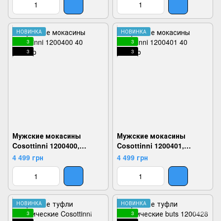
НОВИНКА
НОВИНКА
3
3
3
3
Мужские мокасины
Мужские мокасины
Cosottinni 1200400,
Cosottinni 1200401,
Серый, 40, 2924180836465
Черный, 40,
4 499 грн
4 499 грн
2924180836526
НОВИНКА
НОВИНКА
3
3