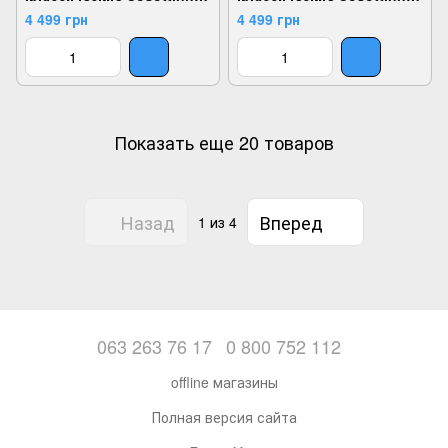
1200211, Черный, 40,
1200235, Черный, 40,
4 499 грн
4 499 грн
2999860788556
2999860793802
Показать еще 20 товаров
Назад
Вперед
1
из 4
063 263 76 17
0 800 752 112
offline магазины
Полная версия сайта