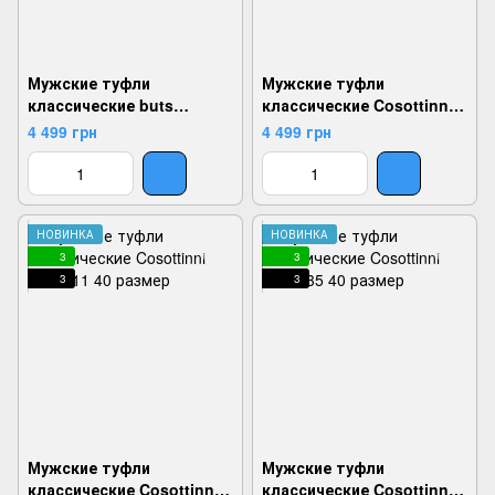
Мужские туфли
Мужские туфли
классические buts
классические Cosottinni
1200061, Черный, 40,
1200210, Коричневый, 40,
4 499 грн
4 499 грн
2999860688429
2999860788495
НОВИНКА
НОВИНКА
3
3
3
3
Мужские туфли
Мужские туфли
классические Cosottinni
классические Cosottinni