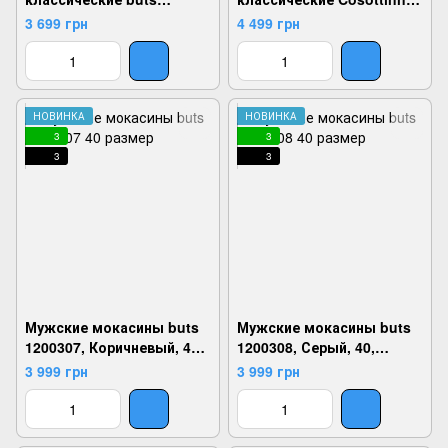
1200448, Бежевый, 41,
1200053, Черный, 40,
3 699 грн
4 499 грн
2924180848703
2999860687941
НОВИНКА
НОВИНКА
3
3
3
3
Мужские мокасины buts
Мужские мокасины buts
1200307, Коричневый, 40,
1200308, Серый, 40,
2924180815965
2924180816023
3 999 грн
3 999 грн