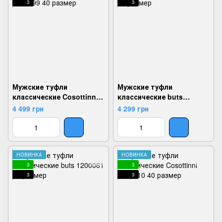
3
3
Мужские туфли
Мужские туфли
классические Cosottinni
классические buts
1200399, Бежевый, 40,
1200428, Коричневый, 41,
4 499 грн
4 299 грн
2924180836403
2924180843821
НОВИНКА
НОВИНКА
3
3
3
3