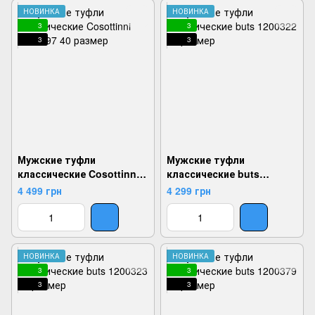
НОВИНКА
НОВИНКА
3
3
3
3
Мужские туфли
Мужские туфли
классические Cosottinni
классические buts
1200297, Черный, 40,
1200322, Коричневый, 40,
4 499 грн
4 299 грн
2924180815361
2924180819833
НОВИНКА
НОВИНКА
3
3
3
3