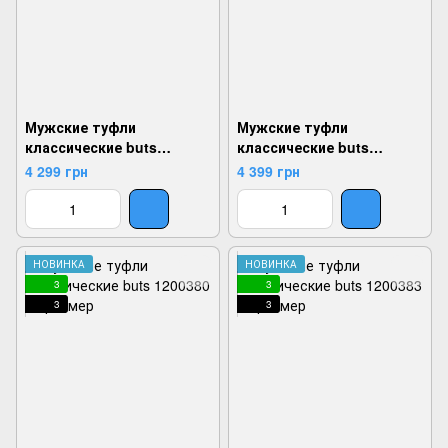
Мужские туфли
Мужские туфли
классические buts
классические buts
1200323, Черный, 40,
1200379, Черный, 40,
4 299 грн
4 399 грн
2924180819895
2924180833860
НОВИНКА
НОВИНКА
3
3
3
3