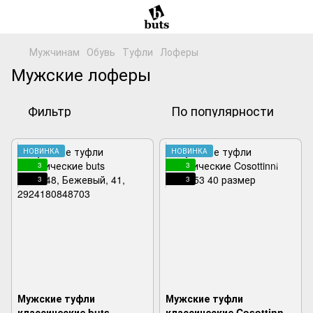
Мужчинам
Обувь
Туфли
Лоферы
Мужские лоферы
Фильтр
По популярности
НОВИНКА
НОВИНКА
3
3
3
3
Мужские туфли
Мужские туфли
классические buts
классические Cosottinni