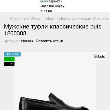
Мужчинам
Обувь
Туфли
Tуфли классические
Мужские т
Мужские туфли классические buts
1200383
Артикул:
1200383
Оставить отзыв
НОВИНКА
3
3