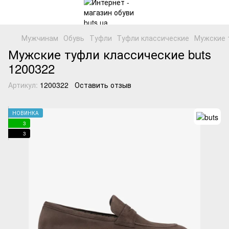
Мужчинам
Обувь
Туфли
Tуфли классические
Мужские т
Мужские туфли классические buts
1200322
Артикул:
1200322
Оставить отзыв
НОВИНКА
3
3