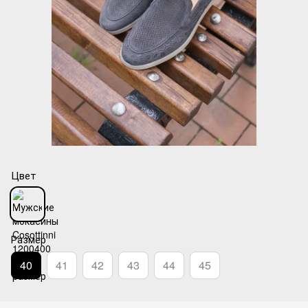
Цвет
Размер
40
41
42
43
44
45