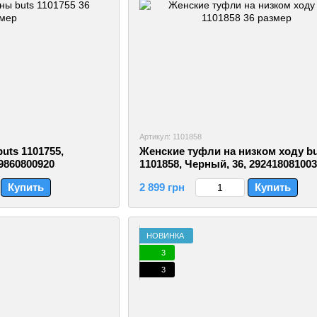
Артикул: 1101858
uts 1101755,
Женские туфли на низком ходу bu
9860800920
1101858, Черный, 36, 29241808100
Купить
2 899 грн
Купить
НОВИНКА
3
3