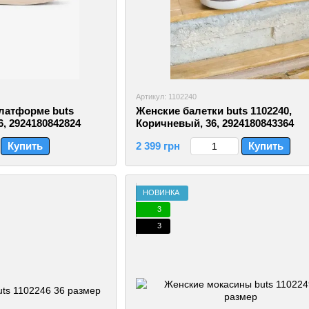
Артикул: 1102240
латформе buts
Женские балетки buts 1102240,
6, 2924180842824
Коричневый, 36, 2924180843364
Купить
2 399 грн
Купить
НОВИНКА
3
3