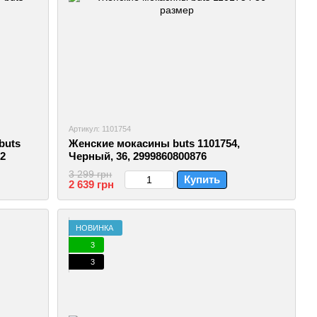
Артикул: 1101754
buts
Женские мокасины buts 1101754,
52
Черный, 36, 2999860800876
3 299 грн
Купить
2 639 грн
НОВИНКА
3
3