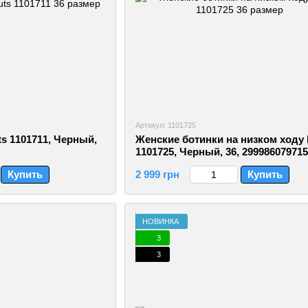
Артикул: 1101725
s 1101711, Черный,
Женские ботинки на низком ходу 
1101725, Черный, 36, 29998607971
Купить
2 999 грн
Купить
НОВИНКА
3
3