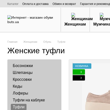
Перейти к основному контенту
Каталог
Оплата и доставка
Обмен и возврат
Гарантия и рекоменд
Договор публичной оферты
О нас
Женщинам
Мужчин
Главная
Женщинам
Обувь
Туфли
Женские туфли
Босоножки
НОВИНКА
3
Шлепанцы
3
Кроссовки
Кеды
Лоферы
Туфли на каблуке
Туфли