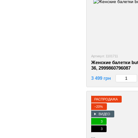
Артикул: 1101711
Женские балетки but
36, 2999860796087
3 499 грн
РАСПРОДАЖА
−20%
ВИДЕО
3
3