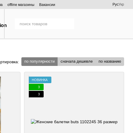
Рус
Укр
ма
offline магазины
Вакансии
по популярности
сначала дешевле
по названию
ртировка:
НОВИНКА
3
3