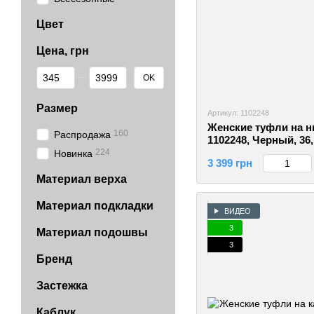
Цвет
Цена, грн
От Цена, грн
До Цена, грн
OK
Размер
Артикул: 1102248
Женские туфли на н
160
Распродажа
1102248, Черный, 36
224
Новинка
3 399 грн
Материал верха
Материал подкладки
ВИДЕО
3
Материал подошвы
3
Бренд
Застежка
Каблук