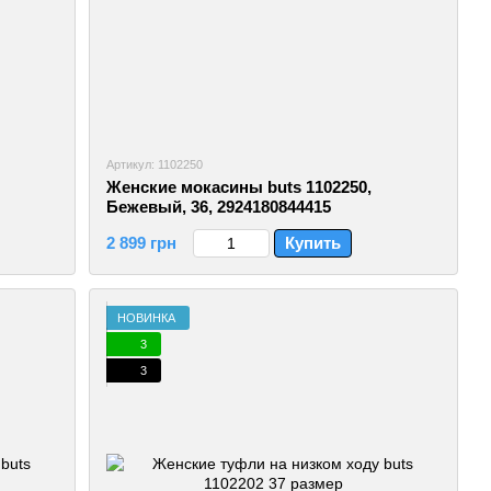
Артикул: 1102250
Женские мокасины buts 1102250,
Бежевый, 36, 2924180844415
2 899 грн
Купить
НОВИНКА
3
3