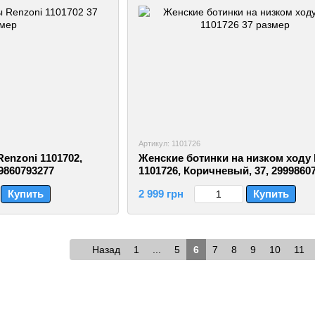
Артикул: 1101726
enzoni 1101702,
Женские ботинки на низком ходу 
9860793277
1101726, Коричневый, 37, 2999860
Купить
2 999 грн
Купить
Назад
1
...
5
6
7
8
9
10
11