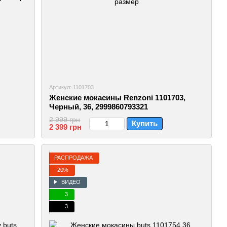
Артикул: 1101703
Женские мокасины Renzoni 1101703,
Черный, 36, 2999860793321
2 999 грн
Купить
2 399 грн
РАСПРОДАЖА
−20%
ВИДЕО
3
3