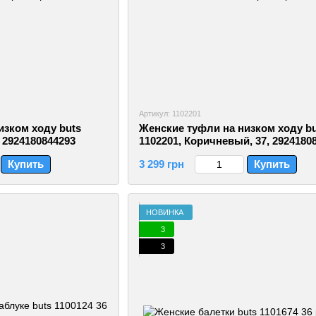
Артикул: 1102201
изком ходу buts
Женские туфли на низком ходу bu
, 2924180844293
1102201, Коричневый, 37, 2924180
Купить
3 299 грн
Купить
НОВИНКА
3
3