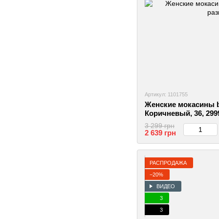
Артикул: 1101755
Женские мокасины b
Коричневый, 36, 299
3 299 грн
2 639 грн
РАСПРОДАЖА
−20%
ВИДЕО
3
3