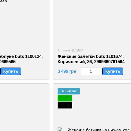
Артикул: 1101674
блуке buts 1100124,
Женские балетки buts 1101674,
0669565
Коричневый, 36, 2999860791594
Купить
3 499 грн
Купить
НОВИНКА
3
3