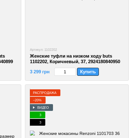
Артикул: 1102202
ts
Женские туфли на низком ходу buts
840899
1102202, Коричневый, 37, 2924180840950
3 299 грн
Купить
РАСПРОДАЖА
−20%
ВИДЕО
3
3