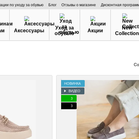
ации по уходу за обувью
Блог
Отзывы о магазине
Дисконтная програм
Уход за
New
ам
Аксессуары
Акции
обувью
Collection
Со
НОВИНКА
ВИДЕО
3
3