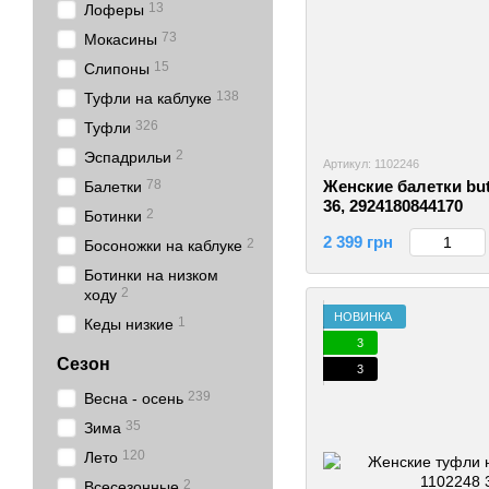
13
Лоферы
73
Мокасины
15
Слипоны
138
Туфли на каблуке
326
Туфли
2
Эспадрильи
Артикул: 1102246
78
Женские балетки but
Балетки
36, 2924180844170
2
Ботинки
2 399 грн
2
Босоножки на каблуке
Ботинки на низком
2
ходу
НОВИНКА
1
Кеды низкие
3
Сезон
3
239
Весна - осень
35
Зима
120
Лето
2
Всесезонные