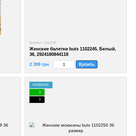
Артикул: 1102245
Женские балетки buts 1102245, Белый,
36, 2924180844118
2 399 грн
Купить
НОВИНКА
3
3