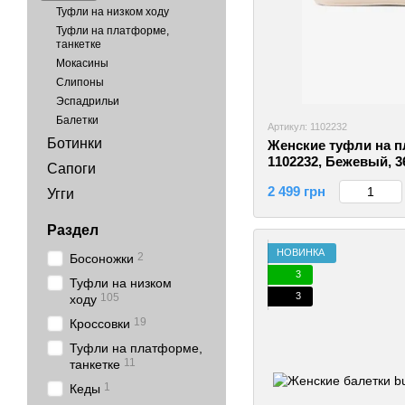
Туфли на низком ходу
Туфли на платформе,
танкетке
Мокасины
Слипоны
Эспадрильи
Балетки
Артикул: 1102232
Ботинки
Женские туфли на п
1102232, Бежевый, 3
Сапоги
2 499 грн
Угги
Раздел
НОВИНКА
2
Босоножки
3
Туфли на низком
3
105
ходу
19
Кроссовки
Туфли на платформе,
11
танкетке
1
Кеды