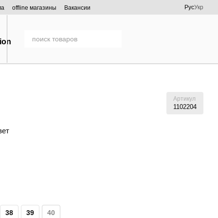
Рус
Укр
ма
offline магазины
Вакансии
Артикул
1102204
вет
38
39
40