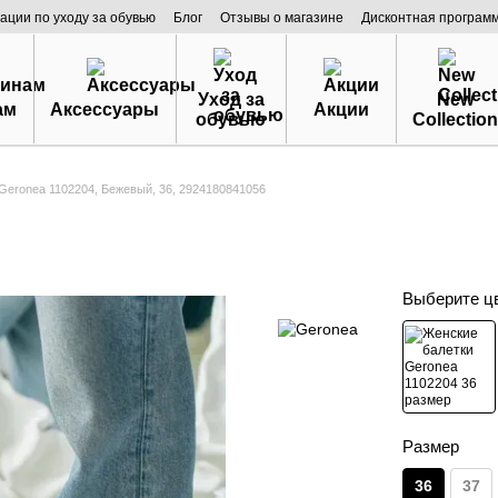
ации по уходу за обувью
Блог
Отзывы о магазине
Дисконтная програм
Уход за
New
ам
Аксессуары
Акции
обувью
Collection
Geronea 1102204, Бежевый, 36, 2924180841056
Выберите ц
Размер
36
37