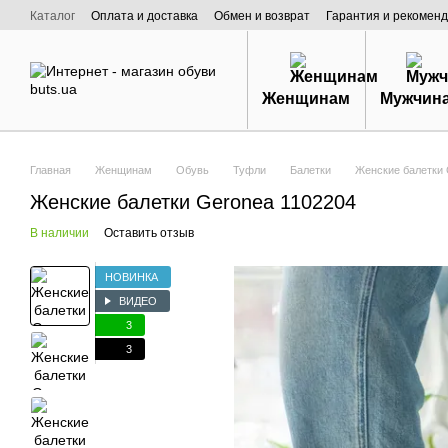
Перейти к основному контенту
Каталог
Оплата и доставка
Обмен и возврат
Гарантия и рекоменд
Договор публичной оферты
О нас
Женщинам
Мужчин
Главная
Женщинам
Обувь
Туфли
Балетки
Женские балетки 
Женские балетки Geronea 1102204
В наличии
Оставить отзыв
НОВИНКА
ВИДЕО
3
3