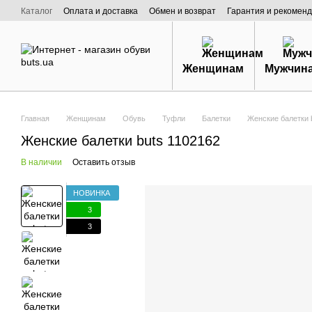
Перейти к основному контенту
Каталог
Оплата и доставка
Обмен и возврат
Гарантия и рекоменд
Договор публичной оферты
О нас
Женщинам
Мужчин
Главная
Женщинам
Обувь
Туфли
Балетки
Женские балетки 
Женские балетки buts 1102162
В наличии
Оставить отзыв
НОВИНКА
3
3