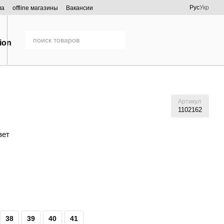
Рус
Укр
ма
offline магазины
Вакансии
Артикул
1102162
вет
38
39
40
41