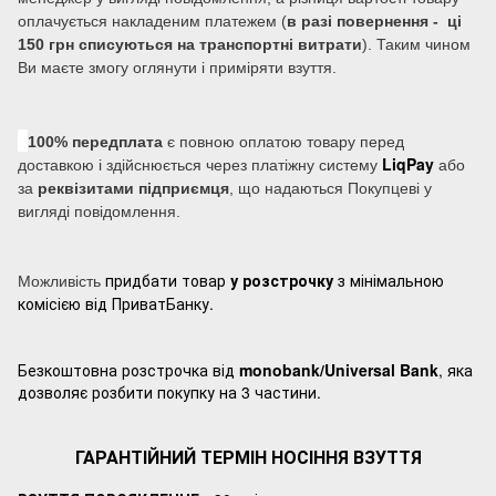
оплачується накладеним платежем (
в разі повернення - ці
150 грн списуються на транспортні витрати
). Таким чином
Ви маєте змогу оглянути і приміряти взуття.
100% передплата
є повною оплатою товару перед
LiqPay
доставкою і здійснюється через платіжну систему
або
за
реквізитами підприємця
, що надаються Покупцеві у
вигляді повідомлення.
придбати товар
у розстрочку
з мінімальною
Можливість
комісією від ПриватБанку.
Безкоштовна розстрочка від
monobank/Universal Bank
, яка
дозволяє розбити покупку на 3 частини.
ГАРАНТІЙНИЙ ТЕРМІН НОСІННЯ ВЗУТТЯ