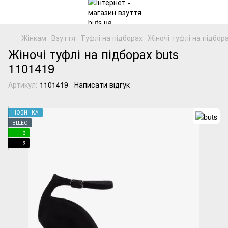
Жінкам
Взуття
Туфлі на підборах
Жіночі туфлі на підбор
Жіночі туфлі на підборах buts
1101419
Артикул:
1101419
Написати відгук
НОВИНКА
ВІДЕО
3
3