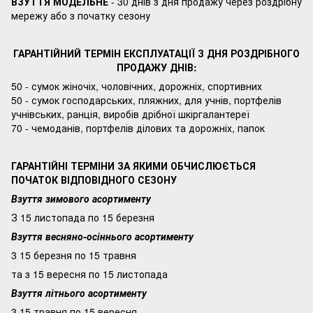
ВЗУТТЯ МОДЕЛЬНЕ
- 30 днів з дня продажу через роздрібну
мережу або з початку сезону
ГАРАНТІЙНИЙ ТЕРМІН ЕКСПЛУАТАЦІЇ З ДНЯ РОЗДРІБНОГО
ПРОДАЖУ ДНІВ:
50 - сумок жіночіх, чоловічних, дорожніх, спортивних
50 - сумок господарських, пляжних, для учнів, портфелів
учнівських, ранція, виробів дрібної шкіргалантереї
70 - чемоданів, портфелів ділових та дорожніх, папок
ГАРАНТІЙНІ ТЕРМІНИ ЗА ЯКИМИ ОБЧИСЛЮЄТЬСЯ
ПОЧАТОК ВІДПОВІДНОГО СЕЗОНУ
Взуття зимового асортименту
З 15 листопада по 15 березня
Взуття весняно-осіннього асортименту
3 15 березня по 15 травня
та з 15 вересня по 15 листопада
Взуття літнього асортименту
3 15 травня по 15 вересня