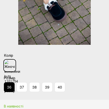
Колір
Розмір
36
37
38
39
40
В наявності