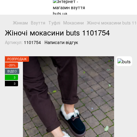
Жінкам
Взуття
Туфлі
Мокасини
Жіночі мокасини buts 1
Жіночі мокасини buts 1101754
Артикул:
1101754
Написати відгук
РОЗПРОДАЖ
−20%
ВІДЕО
3
3