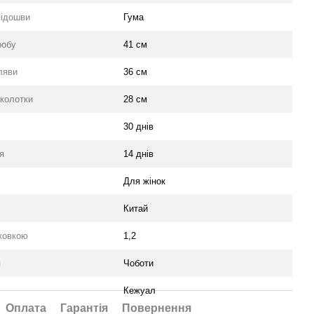
підошви
Гума
робу
41 см
ляви
36 см
колотки
28 см
30 днів
я
14 днів
Для жінок
Китай
аковкою
1,2
я
Чоботи
Кежуал
Оплата
Гарантія
Повернення