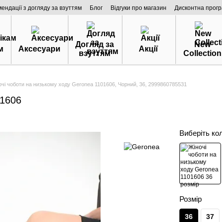
мендації з догляду за взуттям
Блог
Відгуки про магазин
Дисконтна прог
Догляд за
New
м
Аксесуари
Акції
взуттям
Collection
очі чоботи на низькому ходу Geronea 1101606, Чорний, 36, 2999860785531
01606
Виберіть ко
Розмір
36
37