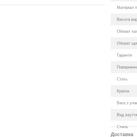
Матеріал 
Висота ви
Обхват ха
Обхват щи
Гарантія
Поверненн
Стать
Країна
Вага з уп
Вид взутт
Стиль
Доставка