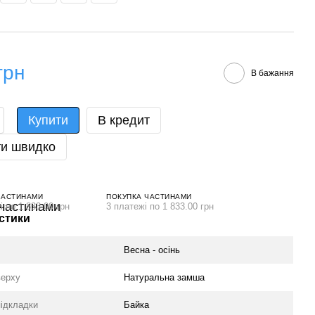
грн
В бажання
Купити
В кредит
и швидко
ЧАСТИНАМИ
ПОКУПКА ЧАСТИНАМИ
і по 1 833.00 грн
3 платежі по 1 833.00 грн
стики
Весна - осінь
верху
Натуральна замша
підкладки
Байка