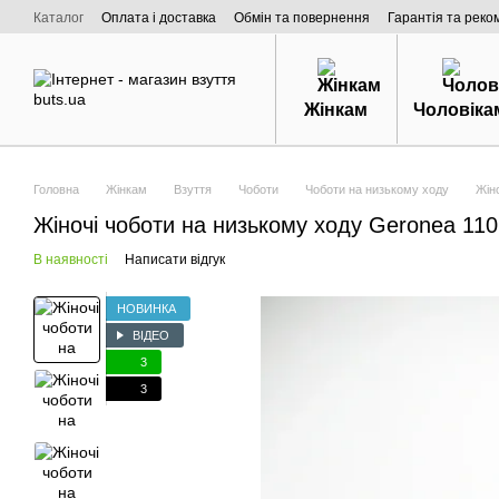
Перейти к основному контенту
Каталог
Оплата і доставка
Обмін та повернення
Гарантія та реко
Договір публічної оферти
Про нас
Жінкам
Чоловіка
Головна
Жінкам
Взуття
Чоботи
Чоботи на низькому ходу
Жін
Жіночі чоботи на низькому ходу Geronea 11
В наявності
Написати відгук
НОВИНКА
ВІДЕО
3
3