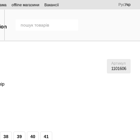
Рус
Укр
рама
offline магазини
Вакансії
Артикул
1101606
лір
38
39
40
41