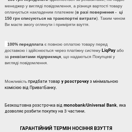
менеджер у вигляді повідомлення, а різниця вартості товару
оплачується накладеним платежем (
в разі повернення - ці
150 грн списуються на транспортні витрати
). Таким чином
Ви маєте змогу оглянути і приміряти взуття.
100% передплата
є повною оплатою товару перед
LiqPay
доставкою і здійснюється через платіжну систему
або
за
реквізитами підприємця
, що надаються Покупцеві у
вигляді повідомлення.
придбати товар
у розстрочку
з мінімальною
Можливість
комісією від ПриватБанку.
Безкоштовна розстрочка від
monobank/Universal Bank
, яка
дозволяє розбити покупку на 3 частини.
ГАРАНТІЙНИЙ ТЕРМІН НОСІННЯ ВЗУТТЯ