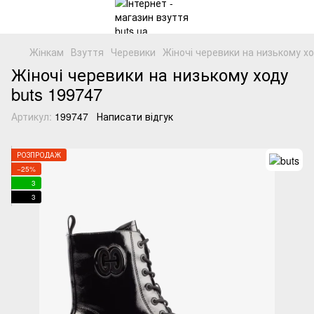
Жінкам
Взуття
Черевики
Жіночі черевики на низькому хо
Жіночі черевики на низькому ходу
buts 199747
Артикул:
199747
Написати відгук
РОЗПРОДАЖ
−25%
3
3