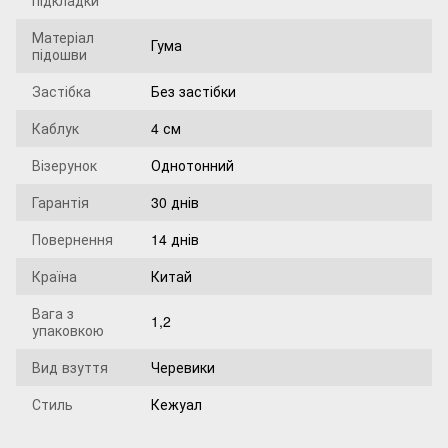
підкладки
Матеріал
Гума
підошви
Застібка
Без застібки
Каблук
4 см
Візерунок
Однотонний
Гарантія
30 днів
Повернення
14 днів
Країна
Китай
Вага з
1,2
упаковкою
Вид взуття
Черевики
Стиль
Кежуал