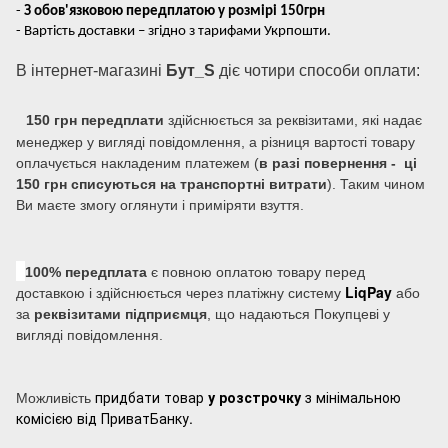
-
З обов'язковою передплатою у розмірі 150грн
- Вартість доставки – згідно з тарифами Укрпошти.
В інтернет-магазині
Бут_S
діє чотири способи оплати:
150 грн передплати
здійснюється за реквізитами, які надає
менеджер у вигляді повідомлення, а різниця вартості товару
оплачується накладеним платежем (
в разі повернення - ці
150 грн списуються на транспортні витрати
). Таким чином
Ви маєте змогу оглянути і приміряти взуття.
100% передплата
є повною оплатою товару перед
LiqPay
доставкою і здійснюється через платіжну систему
або
за
реквізитами підприємця
, що надаються Покупцеві у
вигляді повідомлення.
придбати товар
у розстрочку
з мінімальною
Можливість
комісією від ПриватБанку.