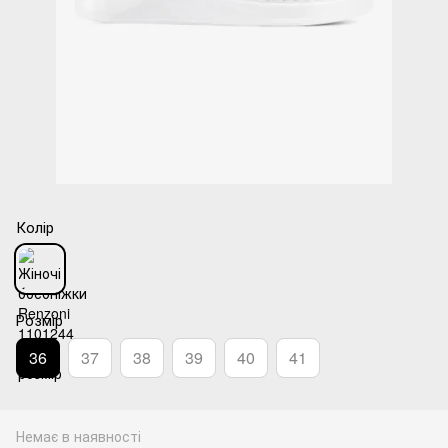
Колір
Розмір
36
37
38
39
40
41
Немає в наявності