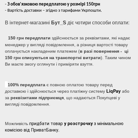
-
З обов'язковою передплатою у розмірі 150грн
- Вартість доставки – згідно з тарифами Укрпошти.
В інтернет-магазині
Бут_S
діє чотири способи оплати:
150 грн передплати
здійснюється за реквізитами, які надає
менеджер у вигляді повідомлення, а різниця вартості товару
оплачується накладеним платежем (
в разі повернення - ці
150 грн списуються на транспортні витрати
). Таким чином
Ви маєте змогу оглянути і приміряти взуття.
100% передплата
є повною оплатою товару перед
LiqPay
доставкою і здійснюється через платіжну систему
або
за
реквізитами підприємця
, що надаються Покупцеві у
вигляді повідомлення.
придбати товар
у розстрочку
з мінімальною
Можливість
комісією від ПриватБанку.