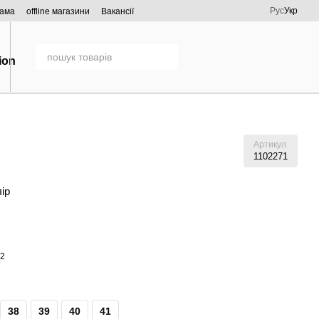
Рус
Укр
рама
offline магазини
Вакансії
Артикул
1102271
лір
38
39
40
41