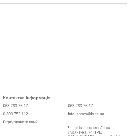
Контактна інформація
063 263 76 17
063 263 76 17
0 800 752 112
info_shoes@buts.ua
Передзвонити вам?
Чернігів, проспект Левка
Лук'яненка, 74, ТРЦ