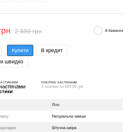
грн
2 599 грн
В бажання
Купити
В кредит
и швидко
ЧАСТИНАМИ
ПОКУПКА ЧАСТИНАМИ
і по 693.00 грн
3 платежі по 693.00 грн
стики
Літо
верху
Натуральна замша
підкладки
Штучна шкіра