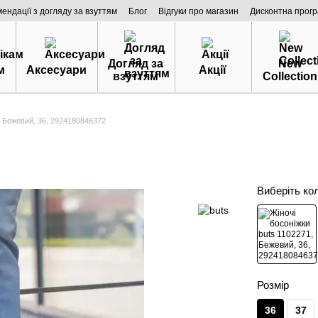
мендації з догляду за взуттям
Блог
Відгуки про магазин
Дисконтна прог
Догляд за
New
м
Аксесуари
Акції
взуттям
Collection
, Бежевий, 36, 2924180846372
Виберіть ко
Розмір
36
37