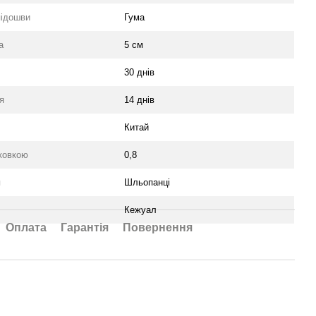
підошви
Гума
а
5 см
30 днів
я
14 днів
Китай
аковкою
0,8
я
Шльопанці
Кежуал
Оплата
Гарантія
Повернення