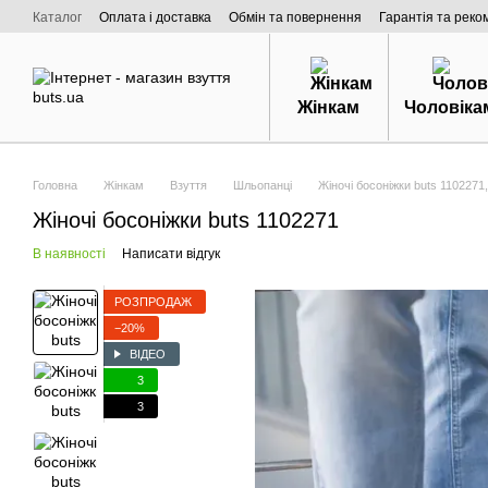
Перейти к основному контенту
Каталог
Оплата і доставка
Обмін та повернення
Гарантія та реко
Договір публічної оферти
Про нас
Жінкам
Чоловіка
Головна
Жінкам
Взуття
Шльопанці
Жіночі босоніжки buts 1102271
Жіночі босоніжки buts 1102271
В наявності
Написати відгук
РОЗПРОДАЖ
−20%
ВІДЕО
3
3