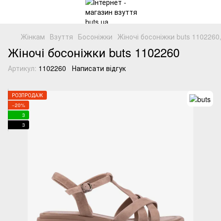
Жінкам
Взуття
Босоніжки
Жіночі босоніжки buts 1102260
Жіночі босоніжки buts 1102260
Артикул:
1102260
Написати відгук
РОЗПРОДАЖ
−20%
3
3