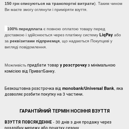
150 грн списуються на транспортні витрати
). Таким чином
Ви маєте змогу оглянути і приміряти взуття.
100% передплата
є повною оплатою товару перед
LiqPay
доставкою і здійснюється через платіжну систему
або
за
реквізитами підприємця
, що надаються Покупцеві у
вигляді повідомлення.
придбати товар
у розстрочку
з мінімальною
Можливість
комісією від ПриватБанку.
Безкоштовна розстрочка від
monobank/Universal Bank
, яка
дозволяє розбити покупку на 3 частини.
ГАРАНТІЙНИЙ ТЕРМІН НОСІННЯ ВЗУТТЯ
ВЗУТТЯ ПОВСЯКДЕННЕ
- 30 днів з дня продажу через
роздрібну мережу або початку сезону