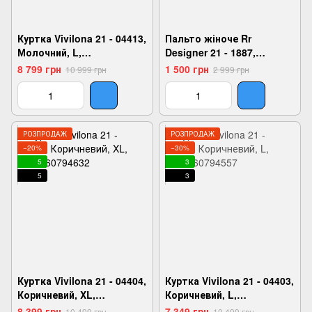
Куртка Vivilona 21 - 04413,
Пальто жіноче Rr
Молочний, L,
Designer 21 - 1887,
2999860795059
Чорний, 48,
8 799 грн
1 500 грн
10 999 грн
2 999 грн
2999860362251
РОЗПРОДАЖ
РОЗПРОДАЖ
−20%
−30%
5
3
5
3
Куртка Vivilona 21 - 04404,
Куртка Vivilona 21 - 04403,
Коричневий, XL,
Коричневий, L,
2999860794632
2999860794557
8 399 грн
7 349 грн
10 499 грн
10 499 грн