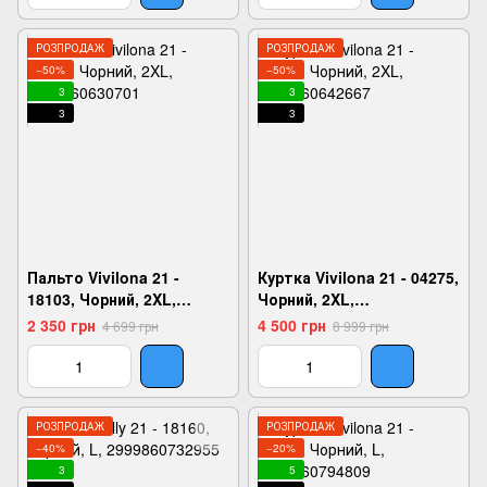
РОЗПРОДАЖ
РОЗПРОДАЖ
−50%
−50%
3
3
3
3
Пальто Vivilona 21 -
Куртка Vivilona 21 - 04275,
18103, Чорний, 2XL,
Чорний, 2XL,
2999860630701
2999860642667
2 350 грн
4 500 грн
4 699 грн
8 999 грн
РОЗПРОДАЖ
РОЗПРОДАЖ
−40%
−20%
3
5