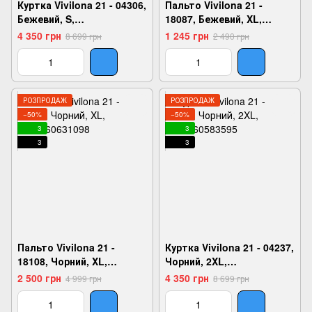
Куртка Vivilona 21 - 04306,
Пальто Vivilona 21 -
Бежевий, S,
18087, Бежевий, XL,
2999860655346
2999860551075
4 350 грн
1 245 грн
8 699 грн
2 490 грн
РОЗПРОДАЖ
РОЗПРОДАЖ
−50%
−50%
3
3
3
3
Пальто Vivilona 21 -
Куртка Vivilona 21 - 04237,
18108, Чорний, XL,
Чорний, 2XL,
2999860631098
2999860583595
2 500 грн
4 350 грн
4 999 грн
8 699 грн