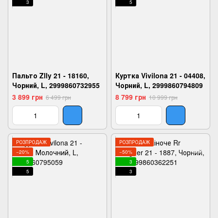
3
5
Пальто Zlly 21 - 18160,
Куртка Vivilona 21 - 04408,
Чорний, L, 2999860732955
Чорний, L, 2999860794809
3 899 грн
8 799 грн
6 499 грн
10 999 грн
РОЗПРОДАЖ
РОЗПРОДАЖ
−20%
−50%
5
3
5
3