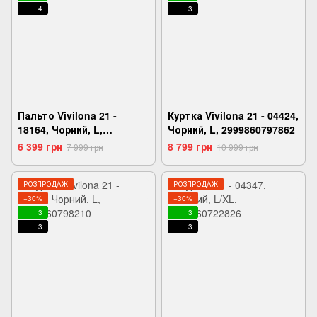
4
3
Пальто Vivilona 21 -
Куртка Vivilona 21 - 04424,
18164, Чорний, L,
Чорний, L, 2999860797862
2999860796315
6 399 грн
8 799 грн
7 999 грн
10 999 грн
РОЗПРОДАЖ
РОЗПРОДАЖ
−30%
−30%
3
3
3
3