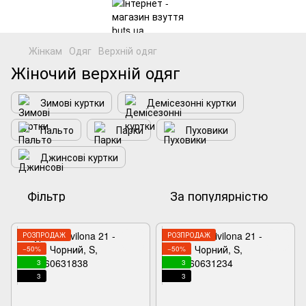
Жінкам
Одяг
Верхній одяг
Жіночий верхній одяг
Зимові куртки
Демісезонні куртки
Пальто
Парки
Пуховики
Джинсові куртки
Фільтр
За популярністю
РОЗПРОДАЖ
РОЗПРОДАЖ
−50%
−50%
3
3
3
3