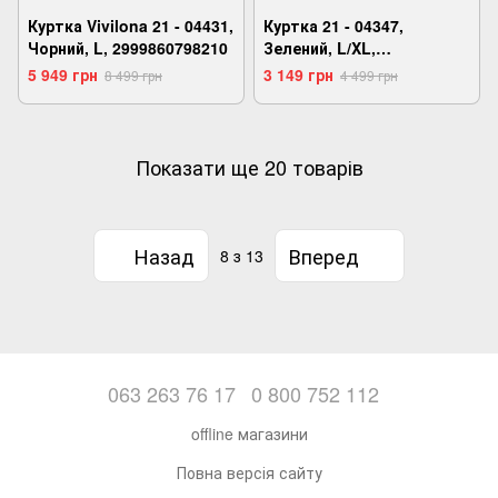
Куртка Vivilona 21 - 04431,
Куртка 21 - 04347,
Чорний, L, 2999860798210
Зелений, L/XL,
2999860722826
5 949 грн
3 149 грн
8 499 грн
4 499 грн
Показати ще 20 товарів
Назад
Вперед
8
з 13
063 263 76 17
0 800 752 112
offline магазини
Повна версія сайту