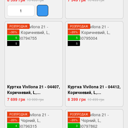
РОЗПРОДАЖ
РОЗПРОДАЖ
−30%
−20%
5
5
5
5
Куртка Vivilona 21 - 04407,
Куртка Vivilona 21 - 04412,
Коричневий, L,
Коричневий, L,
2999860794755
2999860795004
7 699 грн
8 399 грн
10 999 грн
10 499 грн
РОЗПРОДАЖ
РОЗПРОДАЖ
−20%
−20%
4
3