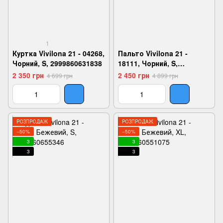
1
Куртка Vivilona 21 - 04268,
Пальто Vivilona 21 -
Чорний, S, 2999860631838
18111, Чорний, S,
2999860631234
2 350 грн
2 450 грн
4 699 грн
4 899 грн
РОЗПРОДАЖ
РОЗПРОДАЖ
−50%
−50%
3
3
3
3