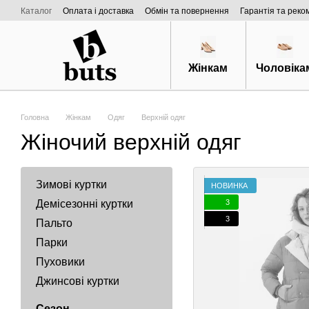
Перейти к основному контенту
Каталог
Оплата і доставка
Обмін та повернення
Гарантія та реко
Договір публічної оферти
Про нас
Жінкам
Чоловіка
Головна
Жінкам
Одяг
Верхній одяг
Жіночий верхній одяг
Зимові куртки
НОВИНКА
3
Демісезонні куртки
3
Пальто
Парки
Пуховики
Джинсові куртки
Сезон