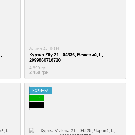
Артикул: 21 - 04336
,
Куртка Zlly 21 - 04336, Бежевий, L,
2999860718720
4 899 грн
2 450 грн
НОВИНКА
3
3