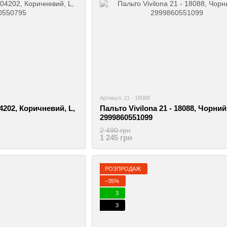
Артикул: 21 - 18088
04202, Коричневий, L,
Пальто Vivilona 21 - 18088, Чорний,
2999860551099
2 490 грн
1 245 грн
РОЗПРОДАЖ
−35%
3
3