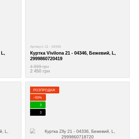
Артикул: 21 - 04346
 L,
Куртка Vivilona 21 - 04346, Бежевий, L,
2999860720419
4 899 грн
2 450 грн
РОЗПРОДАЖ
−50%
3
3