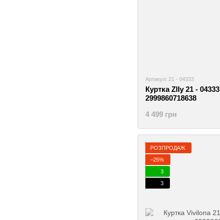
Артикул: 21 - 04333
Куртка Zlly 21 - 0433
2999860718638
4 499 грн
РОЗПРОДАЖ
−25%
3
3