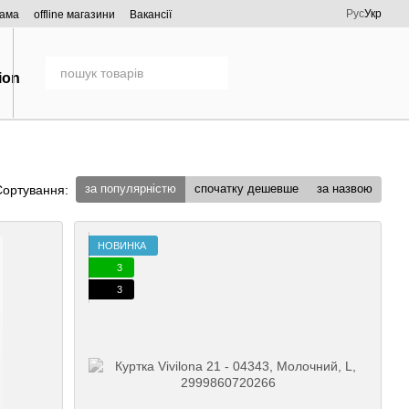
Рус
Укр
рама
offline магазини
Вакансії
за популярністю
спочатку дешевше
за назвою
Сортування:
НОВИНКА
3
3