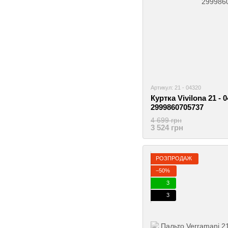
Артикул: 21 - 04320
Куртка Vivilona 21 - 
2999860705737
4 699 грн
3 524 грн
РОЗПРОДАЖ
−50%
3
3