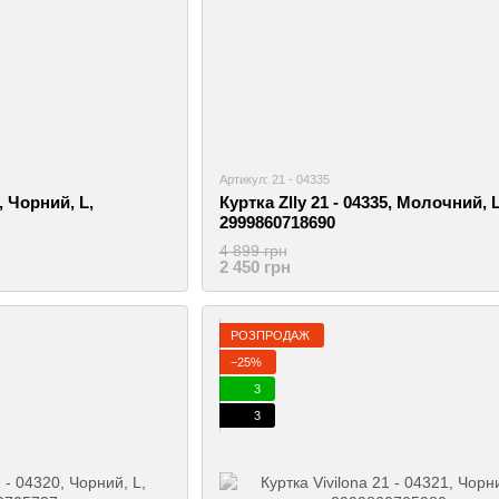
Артикул: 21 - 04335
3, Чорний, L,
Куртка Zlly 21 - 04335, Молочний, L
2999860718690
4 899 грн
2 450 грн
РОЗПРОДАЖ
−25%
3
3