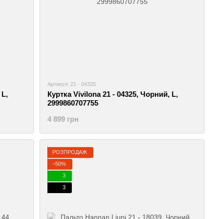
Артикул: 21 - 04325
 L,
Куртка Vivilona 21 - 04325, Чорний, L,
2999860707755
4 899 грн
РОЗПРОДАЖ
−50%
3
3