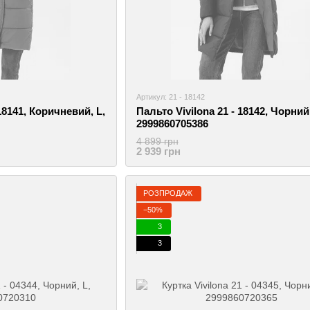
Артикул: 21 - 18142
18141, Коричневий, L,
Пальто Vivilona 21 - 18142, Чорний,
2999860705386
4 899 грн
2 939 грн
РОЗПРОДАЖ
−50%
3
3