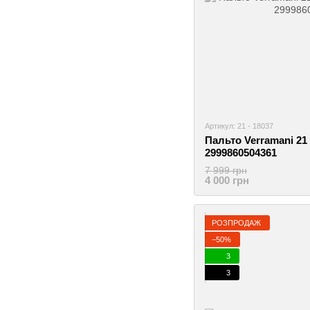
Артикул: 21 - 18037
Пальто Verramani 21 
2999860504361
7 999 грн
4 000 грн
РОЗПРОДАЖ
−50%
3
3