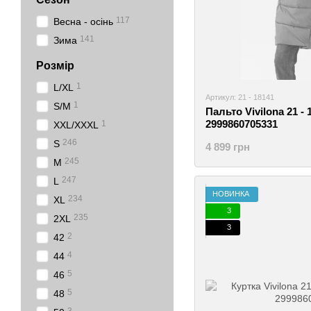
117
Весна - осінь
141
Зима
Розмір
1
L/XL
Артикул: 21 - 18141
1
S/M
Пальто Vivilona 21 - 
2999860705331
1
XXL/XXXL
246
S
4 899 грн
245
M
247
L
НОВИНКА
234
XL
3
235
2XL
3
2
42
4
44
5
46
5
48