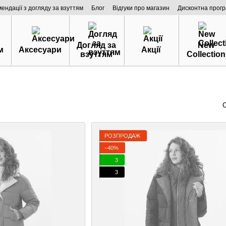
мендації з догляду за взуттям
Блог
Відгуки про магазин
Дисконтна прог
Догляд за
New
м
Аксесуари
Акції
взуттям
Collection
РОЗПРОДАЖ
−40%
3
3