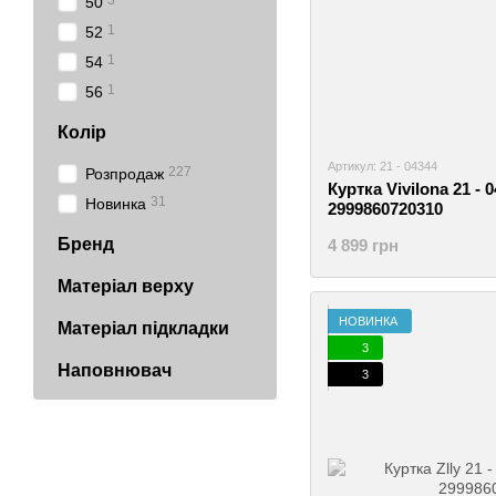
3
50
1
52
1
54
1
56
Колір
Артикул: 21 - 04344
227
Розпродаж
Куртка Vivilona 21 - 
31
Новинка
2999860720310
Бренд
4 899 грн
Матеріал верху
НОВИНКА
Матеріал підкладки
3
Наповнювач
3