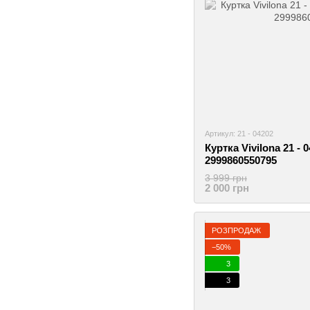
Артикул: 21 - 04202
Куртка Vivilona 21 - 
2999860550795
3 999 грн
2 000 грн
РОЗПРОДАЖ
−50%
3
3