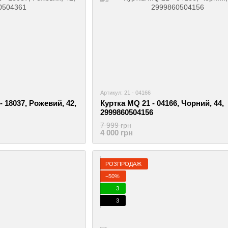
Артикул: 21 - 04166
- 18037, Рожевий, 42,
Куртка MQ 21 - 04166, Чорний, 44,
2999860504156
7 999 грн
4 000 грн
РОЗПРОДАЖ
−50%
3
3