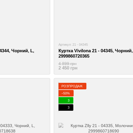
Артикул: 21 - 04345
04344, Чорний, L,
Куртка Vivilona 21 - 04345, Чорний,
2999860720365
4 899 грн
2 450 грн
РОЗПРОДАЖ
−50%
3
3