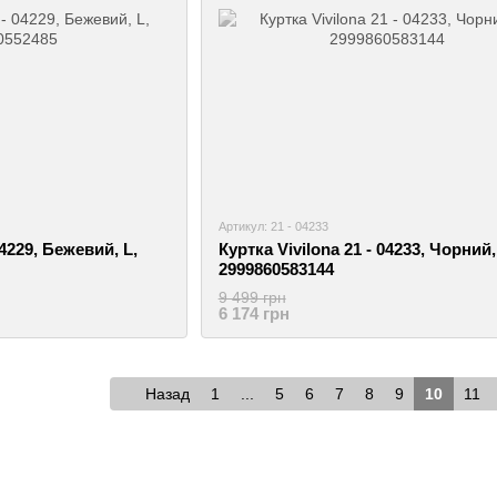
Артикул: 21 - 04233
04229, Бежевий, L,
Куртка Vivilona 21 - 04233, Чорний,
2999860583144
9 499 грн
6 174 грн
Назад
1
...
5
6
7
8
9
10
11