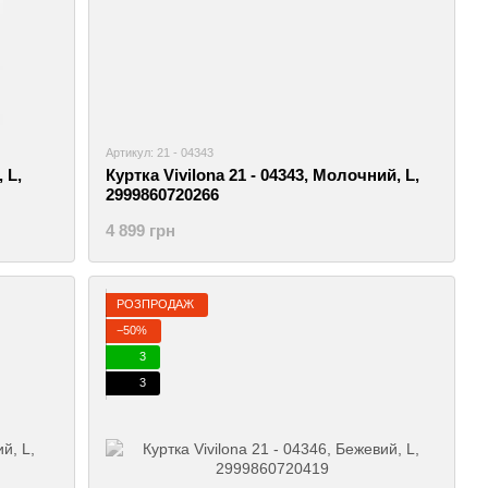
Артикул: 21 - 04343
 L,
Куртка Vivilona 21 - 04343, Молочний, L,
2999860720266
4 899 грн
РОЗПРОДАЖ
−50%
3
3