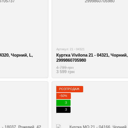
Артикул: 21 - 04321
04320, Чорний, L,
Куртка Vivilona 21 - 04321, Чорний,
2999860705980
4 799 грн
3 599 грн
РОЗПРОДАЖ
−50%
3
3