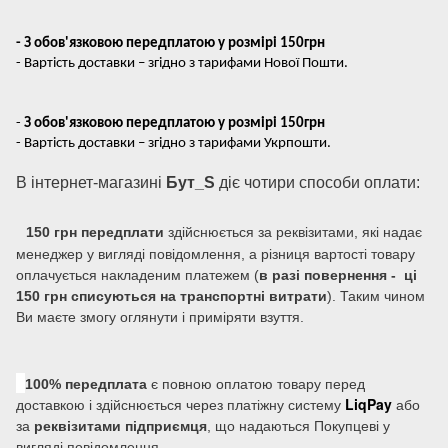
- З обов'язковою передплатою у розмірі 150грн
- Вартість доставки – згідно з тарифами Нової Пошти.
-
З обов'язковою передплатою у розмірі 150грн
- Вартість доставки – згідно з тарифами Укрпошти.
В інтернет-магазині
Бут_S
діє чотири способи оплати:
150 грн передплати
здійснюється за реквізитами, які надає
менеджер у вигляді повідомлення, а різниця вартості товару
оплачується накладеним платежем (
в разі повернення - ці
150 грн списуються на транспортні витрати
). Таким чином
Ви маєте змогу оглянути і приміряти взуття.
100% передплата
є повною оплатою товару перед
LiqPay
доставкою і здійснюється через платіжну систему
або
за
реквізитами підприємця
, що надаються Покупцеві у
вигляді повідомлення.