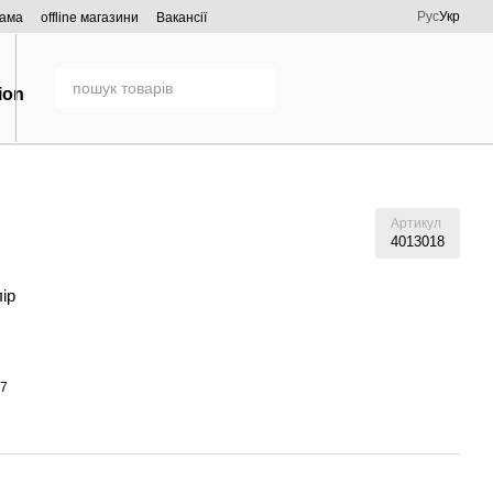
Рус
Укр
рама
offline магазини
Вакансії
Артикул
4013018
лір