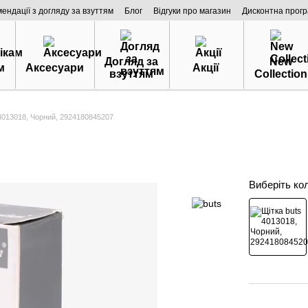
мендації з догляду за взуттям
Блог
Відгуки про магазин
Дисконтна прог
Догляд за
New
м
Аксесуари
Акції
взуттям
Collection
 4013018, Чорний, 2924180845207
Виберіть ко