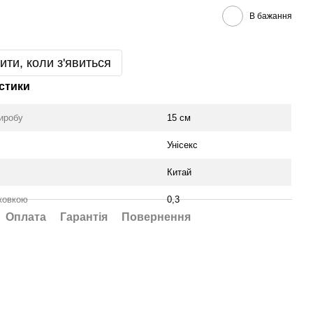
В бажання
ити, коли з'явиться
стики
иробу
15 см
Унісекс
Китай
аковкою
0,3
Оплата
Гарантія
Повернення