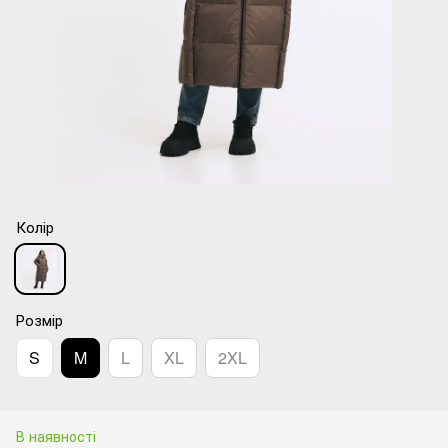
Колір
Розмір
S
M
L
XL
2XL
В наявності