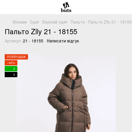
Жінкам
Одяг
Верхній одяг
Пальто
Пальто Zlly 21 - 181
Пальто Zlly 21 - 18155
Артикул:
21 - 18155
Написати відгук
РОЗПРОДАЖ
−40%
3
3