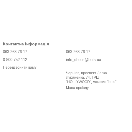
Контактна інформація
063 263 76 17
063 263 76 17
0 800 752 112
info_shoes@buts.ua
Передзвонити вам?
Чернігів, проспект Левка
Лук'яненка, 74, ТРЦ
"HOLLYWOOD", магазин "buts"
Мапа проїзду