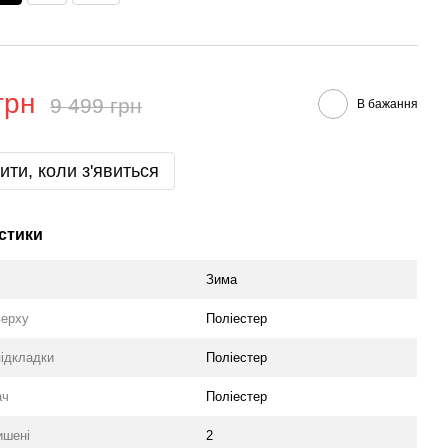
грн
9 499 грн
В бажання
ити, коли з'явиться
стики
Зима
верху
Поліестер
підкладки
Поліестер
ач
Поліестер
ишені
2