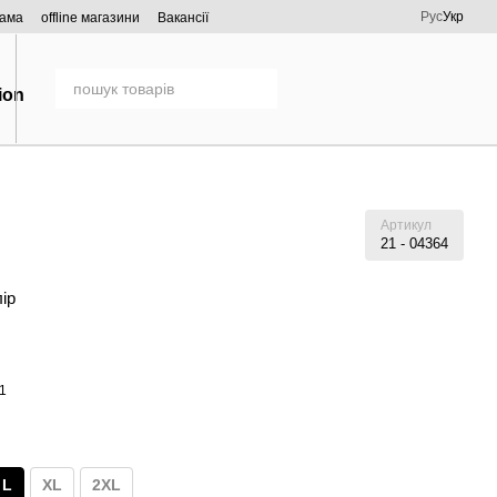
Рус
Укр
рама
offline магазини
Вакансії
Артикул
21 - 04364
лір
L
XL
2XL