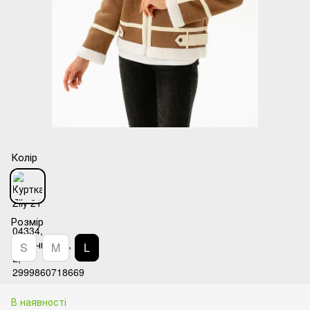
Колір
Розмір
S
M
L
В наявності