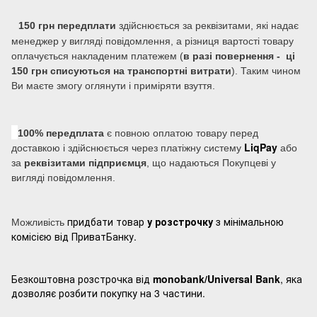
150 грн передплати
здійснюється за реквізитами, які надає
менеджер у вигляді повідомлення, а різниця вартості товару
оплачується накладеним платежем (
в разі повернення - ці
150 грн списуються на транспортні витрати
). Таким чином
Ви маєте змогу оглянути і приміряти взуття.
100% передплата
є повною оплатою товару перед
LiqPay
доставкою і здійснюється через платіжну систему
або
за
реквізитами підприємця
, що надаються Покупцеві у
вигляді повідомлення.
придбати товар
у розстрочку
з мінімальною
Можливість
комісією від ПриватБанку.
Безкоштовна розстрочка від
monobank/Universal Bank
, яка
дозволяє розбити покупку на 3 частини.