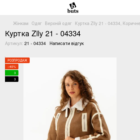
Жінкам
Одяг
Верхній одяг
Куртка Zlly 21 - 04334, Корич
Куртка Zlly 21 - 04334
Артикул:
21 - 04334
Написати відгук
РОЗПРОДАЖ
−40%
3
3