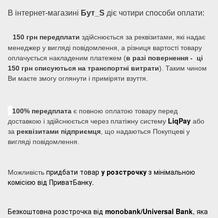
В інтернет-магазині
Бут_S
діє чотири способи оплати:
150 грн передплати
здійснюється за реквізитами, які надає
менеджер у вигляді повідомлення, а різниця вартості товару
оплачується накладеним платежем (
в разі повернення - ці
150 грн списуються на транспортні витрати
). Таким чином
Ви маєте змогу оглянути і приміряти взуття.
100% передплата
є повною оплатою товару перед
LiqPay
доставкою і здійснюється через платіжну систему
або
за
реквізитами підприємця
, що надаються Покупцеві у
вигляді повідомлення.
придбати товар
у розстрочку
з мінімальною
Можливість
комісією від ПриватБанку.
Безкоштовна розстрочка від
monobank/Universal Bank
, яка