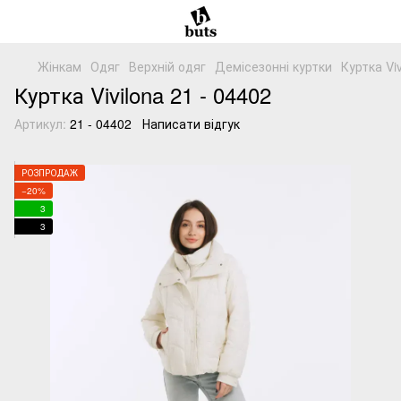
Жінкам
Одяг
Верхній одяг
Демісезонні куртки
Куртка Vi
Куртка Vivilona 21 - 04402
Артикул:
21 - 04402
Написати відгук
РОЗПРОДАЖ
−20%
3
3