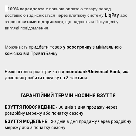
100% передплата
є повною оплатою товару перед
LiqPay
доставкою і здійснюється через платіжну систему
або
за
реквізитами підприємця
, що надаються Покупцеві у
вигляді повідомлення.
придбати товар
у розстрочку
з мінімальною
Можливість
комісією від ПриватБанку.
Безкоштовна розстрочка від
monobank/Universal Bank
, яка
дозволяє розбити покупку на 3 частини.
ГАРАНТІЙНИЙ ТЕРМІН НОСІННЯ ВЗУТТЯ
ВЗУТТЯ ПОВСЯКДЕННЕ
- 30 днів з дня продажу через
роздрібну мережу або початку сезону
ВЗУТТЯ МОДЕЛЬНЕ
- 30 днів з дня продажу через роздрібну
мережу або з початку сезону